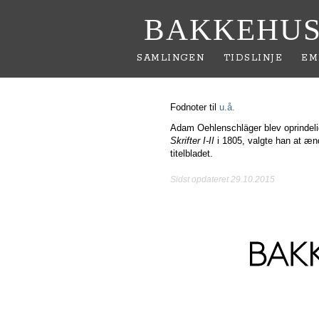
BAKKEHUS
SAMLINGEN
TIDSLINJE
EM
Fodnoter til
u.å.
Adam Oehlenschläger blev oprindeli
Skrifter I-II
i 1805, valgte han at æn
titelbladet.
Sidst opdateret 29.10.2015