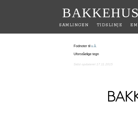
BAKKEHUS
SAMLINGEN
TIDSLINJE
EM
Fodnoter til
u.å.
Uforståelige tegn
Sidst opdateret 17.11.2015