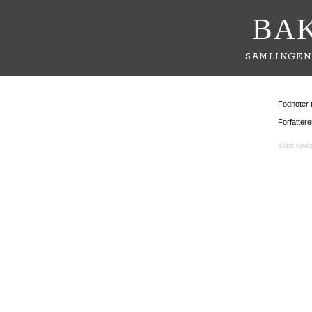
BA
SAMLINGEN
Fodnoter t
Forfatter
Sidst opd