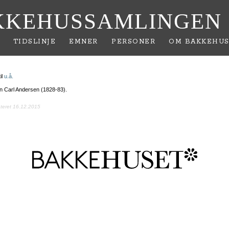
KKEHUSSAMLINGEN
TIDSLINJE
EMNER
PERSONER
OM BAKKEHUS
il
u.å.
en Carl Andersen (1828-83).
ateret 16.12.2015