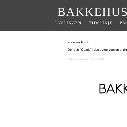
BAKKEHUS
SAMLINGEN
TIDSLINJE
EM
Fodnoter til
u.å.
Der står “Gaade” i den trykte version af dig
Sidst opdateret 02.05.2018