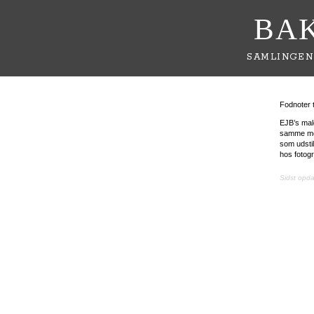
BA
SAMLINGEN
Fodnoter t
EJB’s mal
samme moti
som udsti
hos fotog
Sidst opd