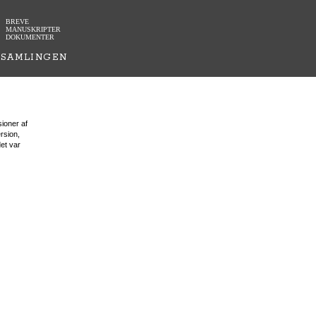
BREVE
MANUSKRIPTER
DOKUMENTER
SAMLINGEN
ioner af
rsion,
et var