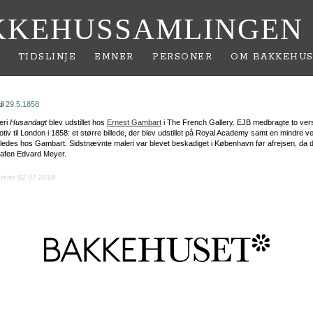
KKEHUSSAMLINGEN
TIDSLINJE
EMNER
PERSONER
OM BAKKEHUS
il
29.5.1858
eri
Husandagt
blev udstillet hos
Ernest Gambart
i The French Gallery. EJB medbragte to vers
v til London i 1858: et større billede, der blev udstillet på Royal Academy samt en mindre ve
lledes hos Gambart. Sidstnævnte maleri var blevet beskadiget i København før afrejsen, da d
rafen Edvard Meyer.
ateret 02.07.2018