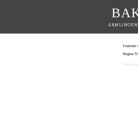
BA
SAMLINGEN
Fodnoter t
Regina Th
Sidst opd