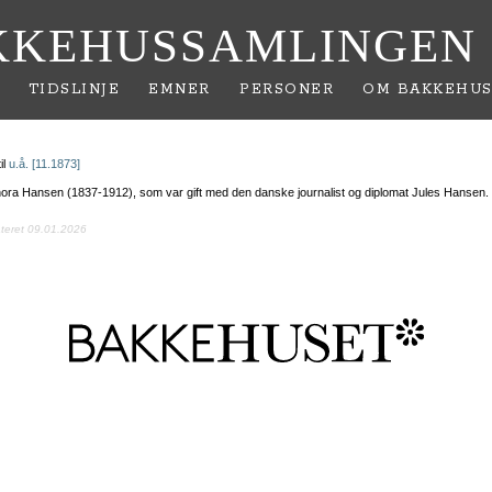
KKEHUSSAMLINGEN
TIDSLINJE
EMNER
PERSONER
OM BAKKEHUS
il
u.å. [11.1873]
ora Hansen (1837-1912), som var gift med den danske journalist og diplomat Jules Hansen.
ateret 09.01.2026