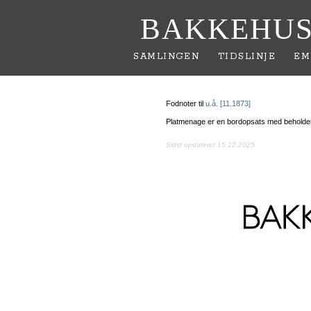
BAKKEHUS
SAMLINGEN
TIDSLINJE
EM
Fodnoter til
u.å. [11.1873]
Platmenage er en bordopsats med beholdere t
Sidst opdateret 15.12.2025