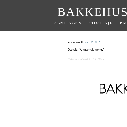
BAKKEHUS
SAMLINGEN
TIDSLINJE
EM
Fodnoter til
u.å. [11.1873]
Dansk: “Anstændig seng.”
Sidst opdateret 15.12.2025