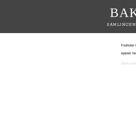
BA
SAMLINGEN
Fodnoter t
epistel: h
Sidst opd