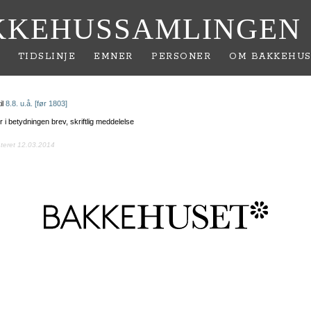
KKEHUSSAMLINGEN
TIDSLINJE
EMNER
PERSONER
OM BAKKEHUS
il
8.8. u.å. [før 1803]
er i betydningen brev, skriftlig meddelelse
ateret 12.03.2014