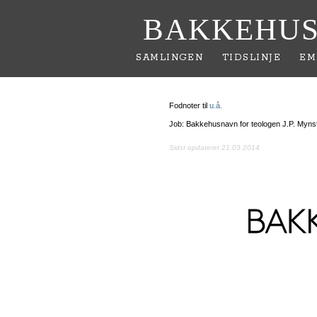
BAKKEHUS
SAMLINGEN
TIDSLINJE
EM
Fodnoter til
u.å.
Job: Bakkehusnavn for teologen J.P. Mynst
Sidst opdateret 21.03.2014