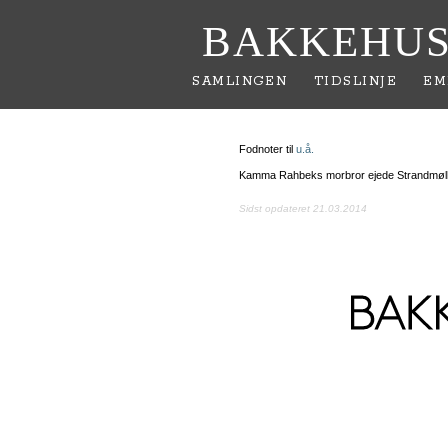
BAKKEHUS
SAMLINGEN
TIDSLINJE
EM
Fodnoter til
u.å.
Kamma Rahbeks morbror ejede Strandmøllen,
Sidst opdateret 21.03.2014