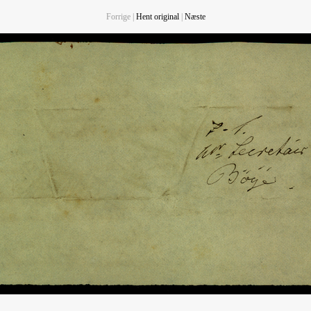
Forrige |
Hent original
|
Næste