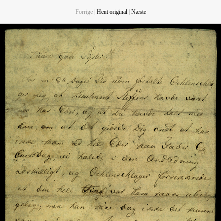
Forrige |
Hent original
|
Næste