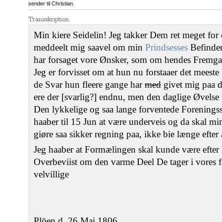
sender til Christian.
Transskription
Min kiere Seidelin! Jeg takker Dem ret meget for 
meddeelt mig saavel om min
Prindsesses
Befinden
har forsaget vore Ønsker, som om hendes Fremga
Jeg er forvisset om at hun nu forstaaer det meeste
de Svar hun fleere gange har
med
givet mig paa d
ere der [svarlig?] endnu, men den daglige Øvelse
Den lykkelige og saa lange forventede Forenings
haaber til 15 Jun at være underveis og da skal m
giøre saa sikker regning paa, ikke bie længe efter 
Jeg haaber at Formælingen skal kunde være efte
Overbeviist om den varme Deel De tager i vores f
velvillige
Plöen d. 26 Mai 1806