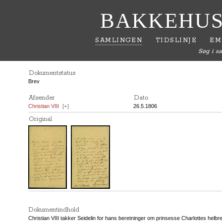
BAKKEHUS
SAMLINGEN
TIDSLINJE
EM
Søg i s
Dokumentstatus
Brev
Afsender
Dato
Christian VIII
[
+
]
26.5.1806
Original
Dokumentindhold
Christian VIII takker Seidelin for hans beretninger om prinsesse Charlottes hel