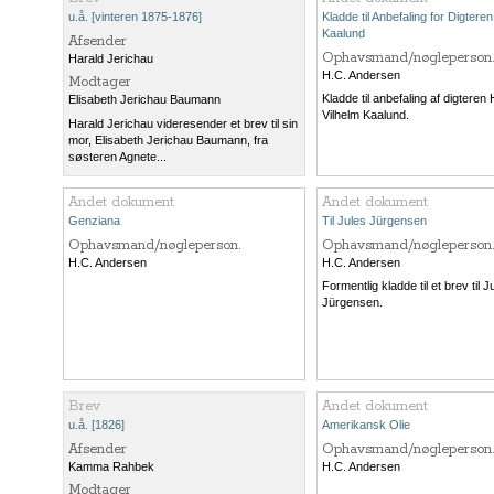
u.å. [vinteren 1875-1876]
Kladde til Anbefaling for Digteren
Kaalund
Afsender
Ophavsmand/nøgleperson.
Harald Jerichau
H.C. Andersen
Modtager
Kladde til anbefaling af digteren
Elisabeth Jerichau Baumann
Vilhelm Kaalund.
Harald Jerichau videresender et brev til sin
mor, Elisabeth Jerichau Baumann, fra
søsteren Agnete...
Andet dokument
Andet dokument
Genziana
Til Jules Jürgensen
Ophavsmand/nøgleperson.
Ophavsmand/nøgleperson.
H.C. Andersen
H.C. Andersen
Formentlig kladde til et brev til J
Jürgensen.
Brev
Andet dokument
u.å. [1826]
Amerikansk Olie
Afsender
Ophavsmand/nøgleperson.
Kamma Rahbek
H.C. Andersen
Modtager