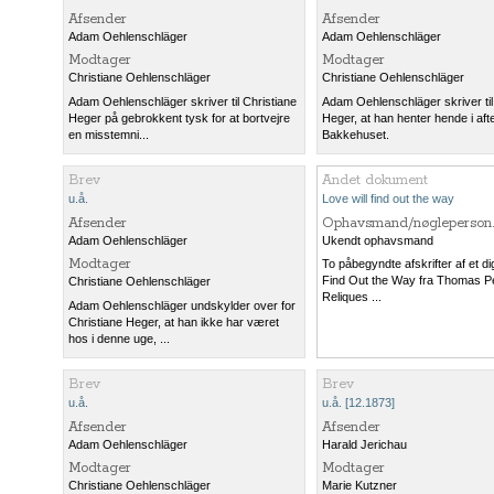
Afsender
Afsender
Adam Oehlenschläger
Adam Oehlenschläger
Modtager
Modtager
Christiane Oehlenschläger
Christiane Oehlenschläger
Adam Oehlenschläger skriver til Christiane
Adam Oehlenschläger skriver til
Heger på gebrokkent tysk for at bortvejre
Heger, at han henter hende i aft
en misstemni...
Bakkehuset.
Brev
Andet dokument
u.å.
Love will find out the way
Afsender
Ophavsmand/nøgleperson.
Adam Oehlenschläger
Ukendt ophavsmand
Modtager
To påbegyndte afskrifter af et di
Find Out the Way fra Thomas P
Christiane Oehlenschläger
Reliques ...
Adam Oehlenschläger undskylder over for
Christiane Heger, at han ikke har været
hos i denne uge, ...
Brev
Brev
u.å.
u.å. [12.1873]
Afsender
Afsender
Adam Oehlenschläger
Harald Jerichau
Modtager
Modtager
Christiane Oehlenschläger
Marie Kutzner