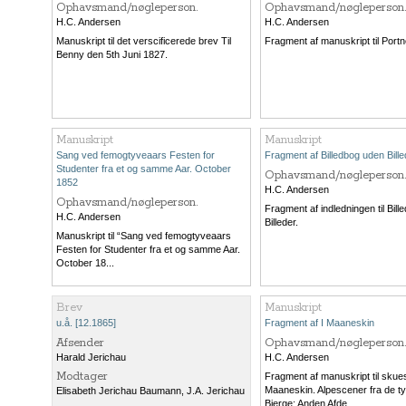
Ophavsmand/nøgleperson.
Ophavsmand/nøgleperson.
H.C. Andersen
H.C. Andersen
Manuskript til det verscificerede brev Til
Fragment af manuskript til Port
Benny den 5th Juni 1827.
Manuskript
Manuskript
Sang ved femogtyveaars Festen for
Fragment af Billedbog uden Bille
Studenter fra et og samme Aar. October
Ophavsmand/nøgleperson.
1852
H.C. Andersen
Ophavsmand/nøgleperson.
Fragment af indledningen til Bil
H.C. Andersen
Billeder.
Manuskript til “Sang ved femogtyveaars
Festen for Studenter fra et og samme Aar.
October 18...
Brev
Manuskript
u.å. [12.1865]
Fragment af I Maaneskin
Afsender
Ophavsmand/nøgleperson.
Harald Jerichau
H.C. Andersen
Modtager
Fragment af manuskript til skuesp
Maaneskin. Alpescener fra de ty
Elisabeth Jerichau Baumann
,
J.A. Jerichau
Bjerge: Anden Afde...