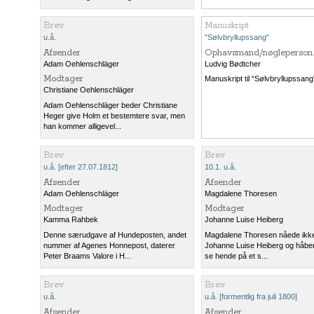
Brev
Manuskript
u.å.
"Sølvbryllupssang"
Afsender
Ophavsmand/nøgleperson.
Adam Oehlenschläger
Ludvig Bødtcher
Modtager
Manuskript til “Sølvbryllupssang
Christiane Oehlenschläger
Adam Oehlenschläger beder Christiane
Heger give Holm et bestemtere svar, men
han kommer alligevel...
Brev
Brev
u.å. [efter 27.07.1812]
10.1. u.å.
Afsender
Afsender
Adam Oehlenschläger
Magdalene Thoresen
Modtager
Modtager
Kamma Rahbek
Johanne Luise Heiberg
Denne særudgave af Hundeposten, andet
Magdalene Thoresen nåede ikke
nummer af Agenes Honnepost, daterer
Johanne Luise Heiberg og håber
Peter Braams Valore i H...
se hende på et s...
Brev
Brev
u.å.
u.å. [formentlig fra juli 1800]
Afsender
Afsender