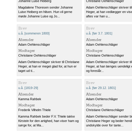
Johanne Luise Heiberg
Christiane Oehlenschläger
Magdalene Thoresen sender Johanne
Adam Oehlenschläger skriver til
Luise Heiberg en hilsen. Hun vil gerne
Heger, at han vedlægger en vise
møde Johanne Luise og Jo...
aftes var han u...
Brev
Brev
u.å. [sommeren 1800]
u.å. [før 3.7. 1801]
Afsender
Afsender
Adam Oehlenschläger
Adam Oehlenschläger
Modtager
Modtager
Christiane Oehlenschläger
Christiane Oehlenschläger
Adam Oehlenschläger skriver til Christiane
Adam Oehlenschläger skriver til
Heger, at han er meget glad for, at hun er
Heger, at han længes uendeligt 
taget ud ti...
og foreslår...
Brev
Brev
u.å. [1819-29]
u.å. [før 29.12. 1801]
Afsender
Afsender
Kamma Rahbek
Adam Oehlenschläger
Modtager
Modtager
Frederik Vilhelm Thiele
Christiane Oehlenschläger
Kamma Rahbek beder F.V. Thiele takke
Adam Oehlenschläger sender bille
Kirstein for den artighed, han viser ham og
Christiane Heger og beder hend
sørge for, at Ma...
undskylde over for tante...