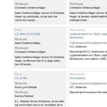
Modtager
Modtager
Christiane Oehlenschläger
Christiane Oehlenschläger
Adam Oehlenschläger skriver til Christiane
Adam Oehlenschläger skriver til
Heger og undskylder, at han ikke har
Heger, at hendes seddel indehol
været hos hende, ...
velfortjent bebr...
Brev
Manuskript
u.å. [efter 22.10.1800]
Lygtemændene ere i Byen, sag
Mosekonen
Afsender
Ophavsmand/nøgleperson.
Adam Oehlenschläger
H.C. Andersen
Modtager
Manuskript til H.C. Andersens e
Christiane Oehlenschläger
Lygtemændene ere i Byen, sag
Adam Oehlenschläger skriver til Christiane
Mosekonen, som udkom i 1865.
Heger, at eftersom det er to dage siden,
han så hende,...
Brev
Manuskript
u.å. [1798]
Herrebladene
Afsender
Ophavsmand/nøgleperson.
Knud Lyne Rahbek
H.C. Andersen
Modtager
Manuskript til eventyret Herrebl
Kamma Rahbek
K.L. Rahbek skriver til Kamma, at han føler
sig vel til mode ved at se, hvorledes alt er