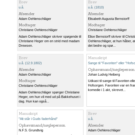
Brev
Brev
u.å.
u.å. (1810)
Afsender
Afsender
Adam Oehlenschläger
Elisabeth Augusta Bernstorff
Modtager
Modtager
Christiane Oehlenschläger
Christiane Oehlenschläger
Adam Oehlenschläger skriver spøgende til
Elise Bernstorff skriver til Christ
Christiane Heger om en strid med madam
Oehlenschläger, at hun håber, a
Drewsen.
det bedre og spø...
Brev
Manuskript
u.å. (12.9.1802)
Sange til "Favoriten" eller "Hofs
Afsender
Ophavsmand/nøgleperson.
Adam Oehlenschläger
Johan Ludvig Heiberg
Modtager
Udkast til sange til Favoriten elle
Hofsorgen. Favoriten var en fra
Christiane Oehlenschläger
komedie i 1 akt, skrevet...
Adam Oehlenschläger spørger Christiane
Heger, om hun vil med ud på Bakkehuset i
dag. Hun kan også...
Manuskript
Brev
"Alt står i Guds faderhånd"
u.å.
Ophavsmand/nøgleperson.
Afsender
N.F.S. Grundtvig
Adam Oehlenschläger