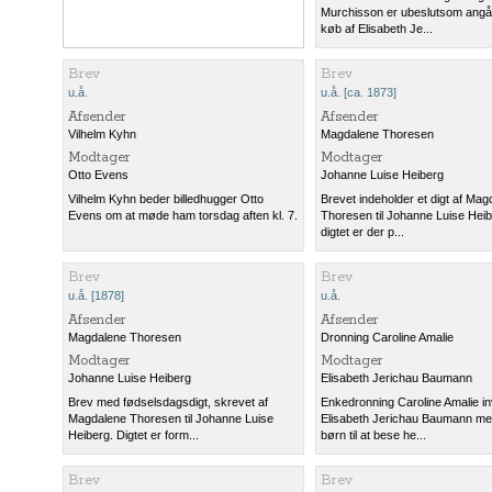
Murchisson er ubeslutsom angå
køb af Elisabeth Je...
Brev
Brev
u.å.
u.å. [ca. 1873]
Afsender
Afsender
Vilhelm Kyhn
Magdalene Thoresen
Modtager
Modtager
Otto Evens
Johanne Luise Heiberg
Vilhelm Kyhn beder billedhugger Otto
Brevet indeholder et digt af Mag
Evens om at møde ham torsdag aften kl. 7.
Thoresen til Johanne Luise Heibe
digtet er der p...
Brev
Brev
u.å. [1878]
u.å.
Afsender
Afsender
Magdalene Thoresen
Dronning Caroline Amalie
Modtager
Modtager
Johanne Luise Heiberg
Elisabeth Jerichau Baumann
Brev med fødselsdagsdigt, skrevet af
Enkedronning Caroline Amalie in
Magdalene Thoresen til Johanne Luise
Elisabeth Jerichau Baumann m
Heiberg. Digtet er form...
børn til at bese he...
Brev
Brev