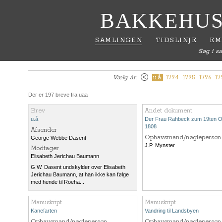
BAKKEHUS
SAMLINGEN
TIDSLINJE
EM
Søg i s
Vælg år:
u.å.
1794
1795
1796
17
Der er 197 breve fra uaa
Brev
Andet dokument
u.å.
Der Frau Rahbeck zum 19ten O
1808
Afsender
Ophavsmand/nøgleperson.
George Webbe Dasent
J.P. Mynster
Modtager
Elisabeth Jerichau Baumann
G.W. Dasent undskylder over Elisabeth
Jerichau Baumann, at han ikke kan følge
med hende til Roeha...
Manuskript
Manuskript
Kanefarten
Vandring til Landsbyen
Ophavsmand/nøgleperson.
Ophavsmand/nøgleperson.