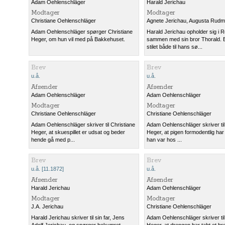
Adam Oehlenschläger
Harald Jerichau
Modtager
Modtager
Christiane Oehlenschläger
Agnete Jerichau
,
Augusta Rudm
Adam Oehlenschläger spørger Christiane
Harald Jerichau opholder sig i 
Heger, om hun vil med på Bakkehuset.
sammen med sin bror Thorald. B
stilet både til hans sø...
Brev
Brev
u.å.
u.å.
Afsender
Afsender
Adam Oehlenschläger
Adam Oehlenschläger
Modtager
Modtager
Christiane Oehlenschläger
Christiane Oehlenschläger
Adam Oehlenschläger skriver til Christiane
Adam Oehlenschläger skriver til
Heger, at skuespillet er udsat og beder
Heger, at pigen formodentlig har 
hende gå med p...
han var hos ...
Brev
Brev
u.å. [11.1872]
u.å.
Afsender
Afsender
Harald Jerichau
Adam Oehlenschläger
Modtager
Modtager
J.A. Jerichau
Christiane Oehlenschläger
Harald Jerichau skriver til sin far, Jens
Adam Oehlenschläger skriver til
Adolf Jerichau, og spørger bekymret,
Heger, at drengen har tabt et br