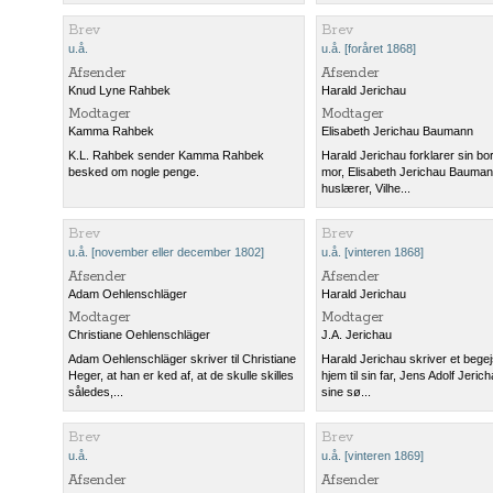
Brev
Brev
u.å.
u.å. [foråret 1868]
Afsender
Afsender
Knud Lyne Rahbek
Harald Jerichau
Modtager
Modtager
Kamma Rahbek
Elisabeth Jerichau Baumann
K.L. Rahbek sender Kamma Rahbek
Harald Jerichau forklarer sin bor
besked om nogle penge.
mor, Elisabeth Jerichau Bauman
huslærer, Vilhe...
Brev
Brev
u.å. [november eller december 1802]
u.å. [vinteren 1868]
Afsender
Afsender
Adam Oehlenschläger
Harald Jerichau
Modtager
Modtager
Christiane Oehlenschläger
J.A. Jerichau
Adam Oehlenschläger skriver til Christiane
Harald Jerichau skriver et begej
Heger, at han er ked af, at de skulle skilles
hjem til sin far, Jens Adolf Jerich
således,...
sine sø...
Brev
Brev
u.å.
u.å. [vinteren 1869]
Afsender
Afsender