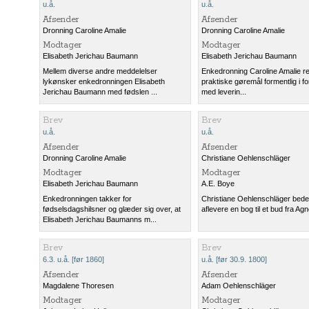
u.å.
u.å.
Afsender
Afsender
Dronning Caroline Amalie
Dronning Caroline Amalie
Modtager
Modtager
Elisabeth Jerichau Baumann
Elisabeth Jerichau Baumann
Mellem diverse andre meddelelser
Enkedronning Caroline Amalie ref
lykønsker enkedronningen Elisabeth
praktiske gøremål formentlig i f
Jerichau Baumann med fødslen ...
med leverin...
Brev
Brev
u.å.
u.å.
Afsender
Afsender
Dronning Caroline Amalie
Christiane Oehlenschläger
Modtager
Modtager
Elisabeth Jerichau Baumann
A.E. Boye
Enkedronningen takker for
Christiane Oehlenschläger bede
fødselsdagshilsner og glæder sig over, at
aflevere en bog til et bud fra Ag
Elisabeth Jerichau Baumanns m...
Brev
Brev
6.3. u.å. [før 1860]
u.å. [før 30.9. 1800]
Afsender
Afsender
Magdalene Thoresen
Adam Oehlenschläger
Modtager
Modtager