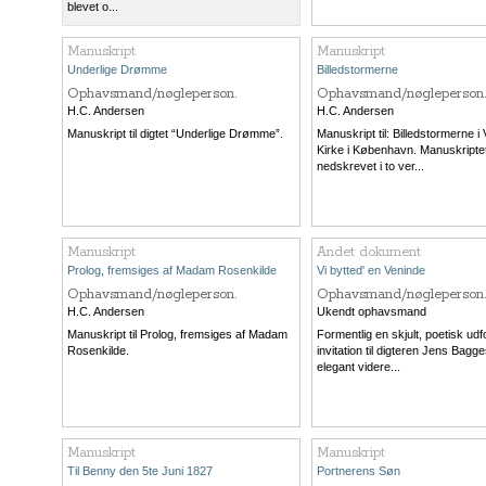
blevet o...
Manuskript
Manuskript
Underlige Drømme
Billedstormerne
Ophavsmand/nøgleperson.
Ophavsmand/nøgleperson.
H.C. Andersen
H.C. Andersen
Manuskript til digtet “Underlige Drømme”.
Manuskript til: Billedstormerne i
Kirke i København. Manuskriptet
nedskrevet i to ver...
Manuskript
Andet dokument
Prolog, fremsiges af Madam Rosenkilde
Vi bytted' en Veninde
Ophavsmand/nøgleperson.
Ophavsmand/nøgleperson.
H.C. Andersen
Ukendt ophavsmand
Manuskript til Prolog, fremsiges af Madam
Formentlig en skjult, poetisk ud
Rosenkilde.
invitation til digteren Jens Bagge
elegant videre...
Manuskript
Manuskript
Til Benny den 5te Juni 1827
Portnerens Søn