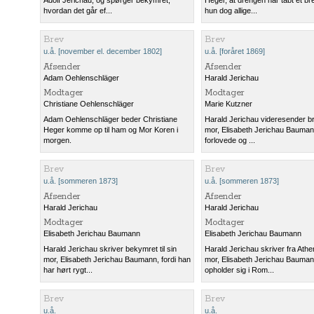
hvordan det går ef...
hun dog allige...
Brev
Brev
u.å. [november el. december 1802]
u.å. [foråret 1869]
Afsender
Afsender
Adam Oehlenschläger
Harald Jerichau
Modtager
Modtager
Christiane Oehlenschläger
Marie Kutzner
Adam Oehlenschläger beder Christiane
Harald Jerichau videresender br
Heger komme op til ham og Mor Koren i
mor, Elisabeth Jerichau Baumann,
morgen.
forlovede og ...
Brev
Brev
u.å. [sommeren 1873]
u.å. [sommeren 1873]
Afsender
Afsender
Harald Jerichau
Harald Jerichau
Modtager
Modtager
Elisabeth Jerichau Baumann
Elisabeth Jerichau Baumann
Harald Jerichau skriver bekymret til sin
Harald Jerichau skriver fra Athen 
mor, Elisabeth Jerichau Baumann, fordi han
mor, Elisabeth Jerichau Bauma
har hørt rygt...
opholder sig i Rom...
Brev
Brev
u.å.
u.å.