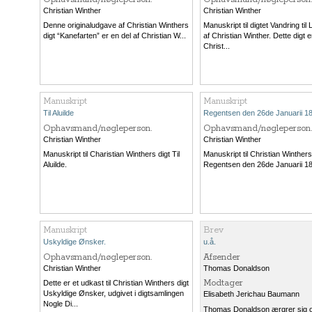
Christian Winther
Christian Winther
Denne originaludgave af Christian Winthers
Manuskript til digtet Vandring ti
digt “Kanefarten” er en del af Christian W...
af Christian Winther. Dette digt e
Christ...
Manuskript
Manuskript
Til Aluilde
Regentsen den 26de Januarii 1
Ophavsmand/nøgleperson.
Ophavsmand/nøgleperson.
Christian Winther
Christian Winther
Manuskript til Charistian Winthers digt Til
Manuskript til Christian Winthers
Aluilde.
Regentsen den 26de Januarii 1
Manuskript
Brev
Uskyldige Ønsker.
u.å.
Ophavsmand/nøgleperson.
Afsender
Christian Winther
Thomas Donaldson
Modtager
Dette er et udkast til Christian Winthers digt
Uskyldige Ønsker, udgivet i digtsamlingen
Elisabeth Jerichau Baumann
Nogle Di...
Thomas Donaldson ærgrer sig ov