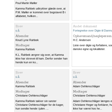
Poul Martin Møller
Kamma Rahbek udtrykker glæde over, at
P.M. Møller er kommet over bogstavet B i
alfabetet, hvilken...
Brev
Andet dokument
u.å.
Fortegnelse over Digte til Danm
Afsender
Ophavsmand/nøgleperson.
Knud Lyne Rahbek
H.C. Andersen
Modtager
Liste over digte og forfattere, s
danske egne og lokaliteter.
Kamma Rahbek
K.L. Rahbek ærgrer sig over, at Kamma
ikke har skrevet til ham. Derfor sender han
hende kun en ko...
Brev
Brev
u.å.
u.å.
Afsender
Afsender
Kamma Rahbek
Adam Oehlenschläger
Modtager
Modtager
Christiane Oehlenschläger
Christiane Oehlenschläger
Kamma Rahbek takker sin søster
Adam Oehlenschläger længes ef
Christiane Oehlenschläger for de kager,
Christiane Heger og forklarer, h
hun sendte hende i julen. ...
ikke har været hos he...