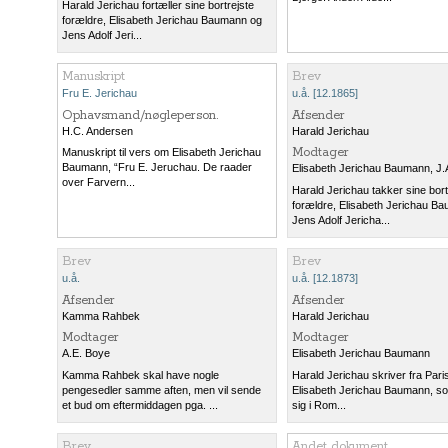
Harald Jerichau fortæller sine bortrejste
forældre, Elisabeth Jerichau Baumann og
Jens Adolf Jeri...
Manuskript
Brev
Fru E. Jerichau
u.å. [12.1865]
Ophavsmand/nøgleperson.
Afsender
H.C. Andersen
Harald Jerichau
Modtager
Manuskript til vers om Elisabeth Jerichau
Baumann, “Fru E. Jeruchau. De raader
Elisabeth Jerichau Baumann
,
J.
over Farvern...
Harald Jerichau takker sine bort
forældre, Elisabeth Jerichau B
Jens Adolf Jericha...
Brev
Brev
u.å.
u.å. [12.1873]
Afsender
Afsender
Kamma Rahbek
Harald Jerichau
Modtager
Modtager
A.E. Boye
Elisabeth Jerichau Baumann
Kamma Rahbek skal have nogle
Harald Jerichau skriver fra Paris 
pengesedler samme aften, men vil sende
Elisabeth Jerichau Baumann, s
et bud om eftermiddagen pga. ...
sig i Rom...
Brev
Andet dokument