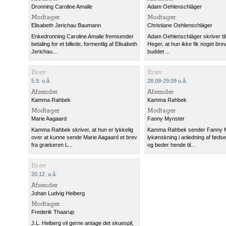
Dronning Caroline Amalie
Adam Oehlenschläger
Modtager
Modtager
Elisabeth Jerichau Baumann
Christiane Oehlenschläger
Enkedronning Caroline Amalie fremsender
Adam Oehlenschläger skriver til
betaling for et billede, formentlig af Elisabeth
Heger, at hun ikke fik noget brev 
Jerichau...
buddet ...
Brev
Brev
5.9. u.å.
28.09-29.09 u.å.
Afsender
Afsender
Kamma Rahbek
Kamma Rahbek
Modtager
Modtager
Marie Aagaard
Fanny Mynster
Kamma Rahbek skriver, at hun er lykkelig
Kamma Rahbek sender Fanny M
over at kunne sende Marie Aagaard et brev
lykønskning i anledning af føds
fra grækeren L...
og beder hende til...
Brev
20.12. u.å.
Afsender
Johan Ludvig Heiberg
Modtager
Frederik Thaarup
J.L. Heiberg vil gerne antage det skuespil,