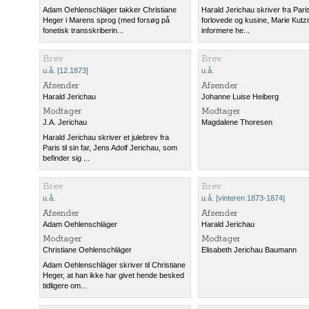
Adam Oehlenschläger takker Christiane
Harald Jerichau skriver fra Paris 
Heger i Marens sprog (med forsøg på
forlovede og kusine, Marie Kutzn
fonetisk transskriberin...
informere he...
Brev
Brev
u.å. [12.1873]
u.å.
Afsender
Afsender
Harald Jerichau
Johanne Luise Heiberg
Modtager
Modtager
J.A. Jerichau
Magdalene Thoresen
Harald Jerichau skriver et julebrev fra
Paris til sin far, Jens Adolf Jerichau, som
befinder sig ...
Brev
Brev
u.å.
u.å. [vinteren 1873-1874]
Afsender
Afsender
Adam Oehlenschläger
Harald Jerichau
Modtager
Modtager
Christiane Oehlenschläger
Elisabeth Jerichau Baumann
Adam Oehlenschläger skriver til Christiane
Heger, at han ikke har givet hende besked
tidligere om...