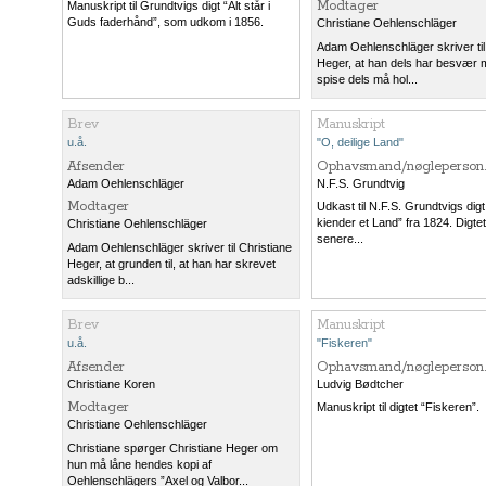
Modtager
Manuskript til Grundtvigs digt “Alt står i
Guds faderhånd”, som udkom i 1856.
Christiane Oehlenschläger
Adam Oehlenschläger skriver til
Heger, at han dels har besvær 
spise dels må hol...
Brev
Manuskript
u.å.
"O, deilige Land"
Afsender
Ophavsmand/nøgleperson.
Adam Oehlenschläger
N.F.S. Grundtvig
Modtager
Udkast til N.F.S. Grundtvigs dig
kiender et Land” fra 1824. Digtet
Christiane Oehlenschläger
senere...
Adam Oehlenschläger skriver til Christiane
Heger, at grunden til, at han har skrevet
adskillige b...
Brev
Manuskript
u.å.
"Fiskeren"
Afsender
Ophavsmand/nøgleperson.
Christiane Koren
Ludvig Bødtcher
Modtager
Manuskript til digtet “Fiskeren”.
Christiane Oehlenschläger
Christiane spørger Christiane Heger om
hun må låne hendes kopi af
Oehlenschlägers ”Axel og Valbor...