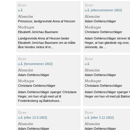
Brev
Brev
u.å.
u.å. [eftersommeren 1802]
Afsender
Afsender
Prinsesse, landgrevinde Anna af Hessen
Adam Oehlenschläger
Modtager
Modtager
Elisabeth Jerichau Baumann
Christiane Oehlenschläger
Landgrevinde Anna af Hessen beder
Adam Oehlenschläger skriver til
Elisabeth Jerichau Baumann om at måtte
Heger, at han glædede sig over, 
låne hendes skitse til m...
skinnede, da ...
Brev
Brev
u.å. [forsommeren 1802]
u.å.
Afsender
Afsender
Adam Oehlenschläger
Adam Oehlenschläger
Modtager
Modtager
Christiane Oehlenschläger
Christiane Oehlenschläger
Adam Oehlenschläger spørger Christiane
Adam Oehlenschläger spørger C
Heger, om hun vil gå med ud til
Heger om hun vil med på Bakke
Frederiksberg og Bakkehuse...
Brev
Brev
u.å. [efter 12.9.1802]
u.å. [efter 3.12.1802]
Afsender
Afsender
Adam Oehlenschläger
Adam Oehlenschläger