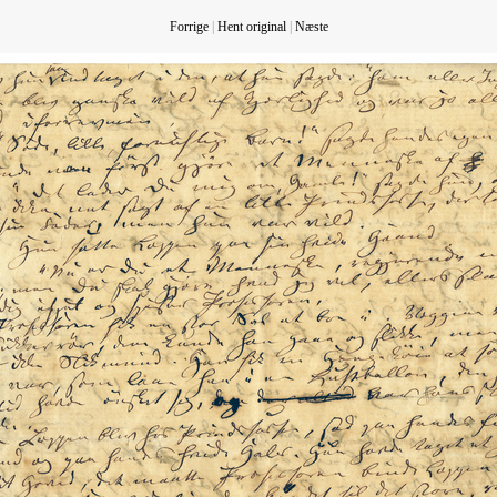
Forrige
|
Hent original
|
Næste