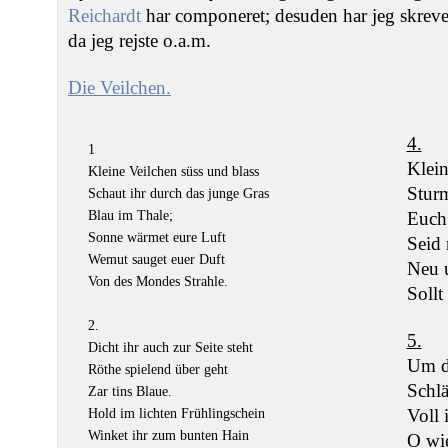
Reichardt
har componeret; desuden har jeg skrevet
da jeg rejste o.a.m.
Die Veilchen.
4.
1
Klein
Kleine Veilchen süss und blass
Sturm
Schaut ihr durch das junge Gras
Blau im Thale;
Euch
Sonne wärmet eure Luft
Seid
Wemut sauget euer Duft
Neu 
Von des Mondes Strahle.
Sollt
2.
5.
Dicht ihr auch zur Seite steht
Um de
Röthe spielend über geht
Schlä
Zar tins Blaue.
Voll 
Hold im lichten Frühlingschein
Winket ihr zum bunten Hain
O wie