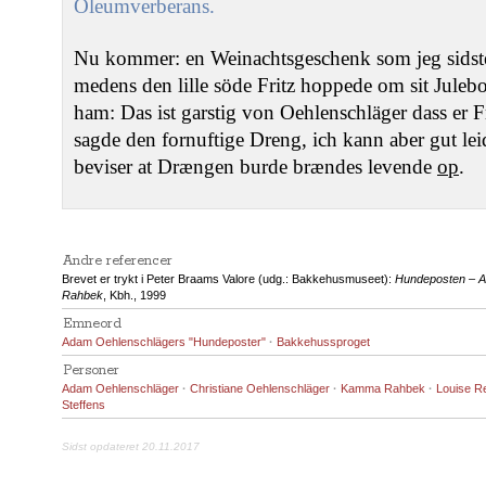
Oleumverberans.
Nu kommer: en Weinachtsgeschenk som jeg sidst
medens den lille söde Fritz hoppede om sit Julebo
ham: Das ist garstig von Oehlenschläger dass er Fræ
sagde den fornuftige Dreng, ich kann aber gut leid
beviser at Drængen burde brændes levende
op
.
Andre referencer
Brevet er trykt i Peter Braams Valore (udg.: Bakkehusmuseet):
Hundeposten – A
Rahbek
, Kbh., 1999
Emneord
Adam Oehlenschlägers "Hundeposter"
·
Bakkehussproget
Personer
Adam Oehlenschläger
·
Christiane Oehlenschläger
·
Kamma Rahbek
·
Louise R
Steffens
Sidst opdateret 20.11.2017