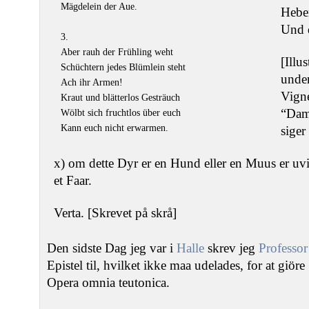
Mägdelein der Aue.
Heben
Und 
3.
Aber rauh der Frühling weht
[Illu
Schüchtern jedes Blümlein steht
under
Ach ihr Armen!
Vigne
Kraut und blätterlos Gesträuch
“Damo
Wölbt sich fruchtlos über euch
Kann euch nicht erwarmen.
siger
x) om dette Dyr er en Hund eller en Muus er uvis
et Faar.
Verta. [Skrevet på skrå]
Den sidste Dag jeg var i
Halle
skrev jeg
Professor
Epistel til, hvilket ikke maa udelades, for at giö
Opera omnia teutonica.