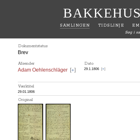
BAKKEHUS
SAMLINGEN
TIDSLINJE
EM
Søg i s
Dokumentstatus
Brev
Afsender
Dato
+
29.1.1806
[
+
]
Adam Oehlenschläger
[
]
Værktitel
29.01.1806
Original