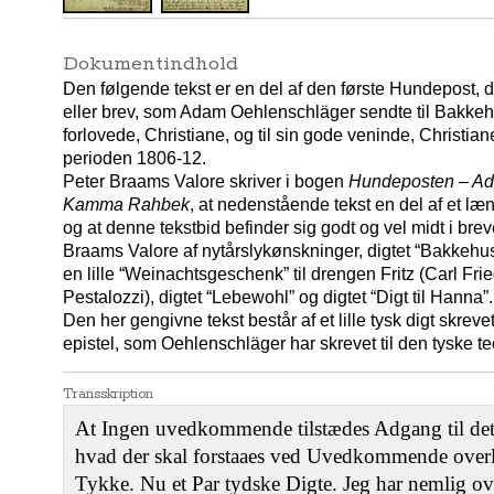
Dokumentindhold
Den følgende tekst er en del af den første Hundepost, dv
eller brev, som Adam Oehlenschläger sendte til Bakkehu
forlovede, Christiane, og til sin gode veninde, Christi
perioden 1806-12.
Peter Braams Valore skriver i bogen
Hundeposten – Ada
Kamma Rahbek
, at nedenstående tekst en del af et l
og at denne tekstbid befinder sig godt og vel midt i brev
Braams Valore af nytårslykønskninger, digtet “Bakkehuset
en lille “Weinachtsgeschenk” til drengen Fritz (Carl Fri
Pestalozzi), digtet “Lebewohl” og digtet “Digt til Hanna”.
Den her gengivne tekst består af et lille tysk digt skrev
epistel, som Oehlenschläger har skrevet til den tyske t
Transskription
At Ingen uvedkommende tilstædes Adgang til dette 
hvad der skal forstaaes ved Uvedkommende overla
Tykke. Nu et Par tydske Digte. Jeg har nemlig ov