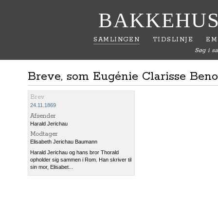
BAKKEHUS
SAMLINGEN
TIDSLINJE
EM
Søg i s
Breve, som Eugénie Clarisse Benou
Brev
24.11.1869
Afsender
Harald Jerichau
Modtager
Elisabeth Jerichau Baumann
Harald Jerichau og hans bror Thorald
opholder sig sammen i Rom. Han skriver til
sin mor, Elisabet...