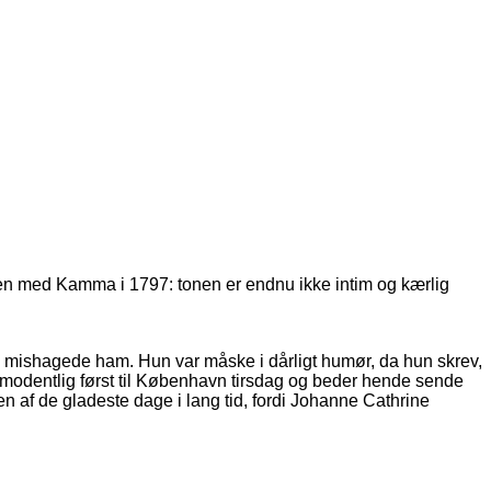
en med Kamma i 1797: tonen er endnu ikke intim og kærlig
 mishagede ham. Hun var måske i dårligt humør, da hun skrev,
rmodentlig først til København tirsdag og beder hende sende
en af de gladeste dage i lang tid, fordi Johanne Cathrine