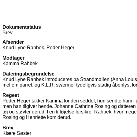
Dokumentstatus
Brev
Afsender
Knud Lyne Rahbek, Peder Heger
Modtager
Kamma Rahbek
Dateringsbegrundelse
Knud Lyne Rahbek introduceres på Strandmøllen (Anna Louise 
mellem parret, og K.L.R. sværmer tydeligvis stadig åbenlyst f
Regest
Peder Heger takker Kamma for den seddel, hun sendte ham i g
men han tilgiver hende. Johanne Cathrine Rosing og datteren 
tøj og støvler derud. I en tilføjelse forsikrer Rahbek, hvor me
Rosing og Henriette kom derud.
Brev
Kiære Søster