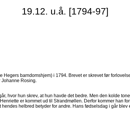
19.12. u.å. [1794-97]
Hegers barndomshjem) i 1794. Brevet er skrevet før forlovels
or Johanne Rosing.
år, hvor hun skrev, at hun havde det bedre. Men den kolde tone
Henriette er kommet ud til Strandmøllen. Derfor kommer han fo
get hendes helbred betyder for andre. Hans fødselsdag i går blev 