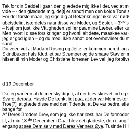
Tak for din Seddel i gaar, den glædede mig ikke lidet, ved at
vide – - den glædede mig, de[t] er sandt! men den kolde Ton
For der første maae jeg sige dig at Betænkninger ikke var nød
die
ubetydelig, isærdeles naar disse var Moder, og Søster. – 3
s
– Nej! om just ikke Vittigheden spiller paa mine Læber, eller kun
Men hvortil disse forsikringer, og hvortil alt dette, maaskee v
jeg er god igien – og du med, ikke sandt! det overbeviiser du 
sandt –
Du veed vel at
Madam Rosing
og
Jette
, er kommen herud, og a
Skindbuxer; hals Klud, et par Strømper og de smaae Støvler, 
hilsen til min
Moder
og
Christiane
forresten Lev vel, jeg forbliv
d 19 December
Da jeg var een af de medskyldige i, at der blev skrevet ind 
Svaret derpaa. Havde De tænkt lidt paa, at der var Menneske
Troe
[?], at glæde disse med den Tidende, at De var bedre, ell
bange for.
Af Deres Broders Brev, som jeg ikke har læst, har De formodent
de
til, at min 18
December i Gaar blev det gladeste, den i lang T
engang
at see Dem selv med Deres Venners Øye
. Tusinde Hi