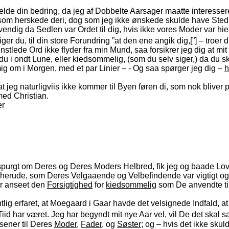
 melde din bedring, da jeg af Dobbelte Aarsager maatte interes
e som herskede deri, dog som jeg ikke ønskede skulde have Ste
vendig da Sedlen var Ordet til dig, hvis ikke vores Moder var h
iger du, til din store Forundring ”at den ene angik dig,[”] – tro
stlede Ord ikke flyder fra min Mund, saa forsikrer jeg dig at mit 
ar du i ondt Lune, eller kiedsommelig, (som du selv siger,) da du
mig om i Morgen, med et par Linier – - Og saa spørger jeg dig –
h
t jeg naturligviis ikke kommer til Byen føren di, som nok blive
med Christian.
er
og spurgt om Deres og Deres Moders Helbred, fik jeg og baade Lo
r herude, som Deres Velgaaende og Velbefindende var vigtigt o
er anseet den
Forsigtighed
for
kiedsommelig
som De anvendte til
lig erfaret, at Moegaard i Gaar havde det velsignede Indfald, a
iid har været. Jeg har begyndt mit nye Aar vel, vil De det skal
lsener til Deres
Moder
,
Fader
, og
Søster
; og – hvis det ikke sku