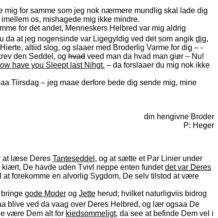
sere mig for samme som jeg nok nærmere mundlig skal lade dig
d imellem os, mishagede mig ikke mindre.
iemme for det andet, Menneskers Helbred var mig aldrig
er du da at jeg nogensinde var Ligegyldig ved det som angik
dig
,
Hierte, altiid slog, og slaaer med Broderlig Varme for dig – -
 skrev den Seddel, og
hvad
veed man da hvad man giør – Nu!
ow have you Sleept last Nihgt.
– da forslaaer du mig nok ikke
r paa Tiirsdag – jeg maae derfore bede dig sende mig, mine
din hengivne Broder
P: Heger
v at læse Deres
Tanteseddel
, og at sætte et Par Linier under
g kiært, De havde uden Tvivl neppe enten fundet
det var Deres
 at forekomme en alvorlig Sygdom, De selv tilstod at være
t bringe
gode Moder
og
Jette
herud; hvilket naturligviis bidrog
 saa blive ved da vaag over Deres Helbred, og lær ogsaa De
lde være Dem alt for
kiedsommeligt
, da see at befinde Dem vel i