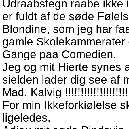
Udraabstegn raabe ikke in
er fuldt af de søde Følel
Blondine, som jeg har faa
gamle Skolekammerater o
Gange paa Comedien.
Jeg og mit Hierte synes a
sielden lader dig see af m
Mad. Kalvig !!!!!!!!!!!!!!!!!!!!!!!
For min Ikkeforkiølelse s
ligeledes.