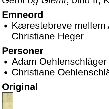
Gemt og Glemt
, bind II,
Emneord
Kærestebreve mellem 
Christiane Heger
Personer
Adam Oehlenschläger
Christiane Oehlenschl
Original