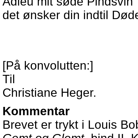
Adieu mit søde Pindsvin
det ønsker din indtil Død
[På konvolutten:]
Til
Christiane Heger.
Kommentar
Brevet er trykt i Louis B