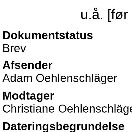
u.å. [fø
Dokumentstatus
Brev
Afsender
Adam Oehlenschläger
Modtager
Christiane Oehlenschläg
Dateringsbegrundelse