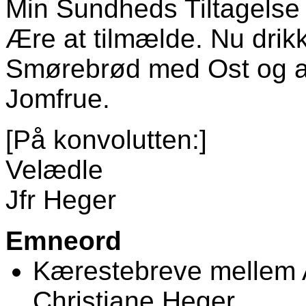
Min Sundheds Tiltagelse
Ære at tilmælde. Nu drikk
Smørebrød med Ost og al
Jomfrue.
[På konvolutten:]
Velædle
Jfr Heger
Emneord
Kærestebreve mellem 
Christiane Heger