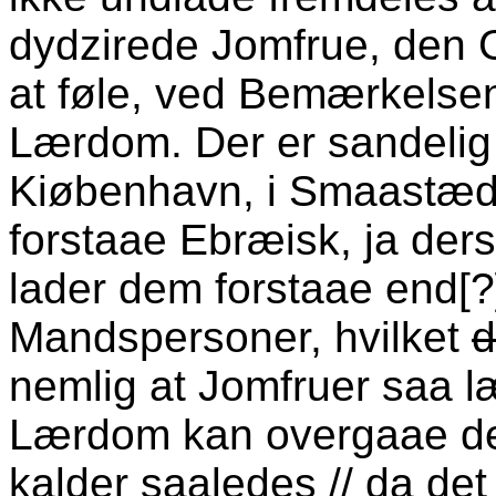
dydzirede Jomfrue, den
at føle, ved Bemærkels
Lærdom. Der er sandelig
Kiøbenhavn, i Smaastæd
forstaae Ebræisk, ja der
lader dem forstaae end[
Mandspersoner, hvilket
d
nemlig at Jomfruer saa l
Lærdom kan overgaae de
kalder saaledes // da det