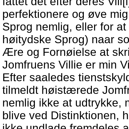
fattet det efter deres Vill[
perfektionere og øve mig
Sprog nemlig, eller for at
høitydske Sprog) naar s
Ære og Fornøielse at skri
Jomfruens Villie er min Vi
Efter saaledes tienstskyl
tilmeldt høistærede Jomf
nemlig ikke at udtrykke, m
blive ved Distinktionen, 
ikke undlade fremdeles a