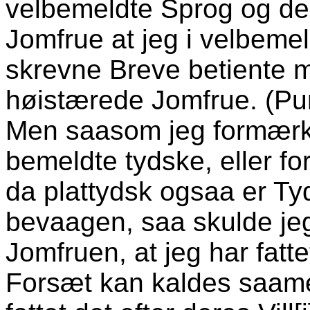
velbemeldte Sprog og de
Jomfrue at jeg i velbeme
skrevne Breve betiente mi
høistærede Jomfrue. (P
Men saasom jeg formærke
bemeldte tydske, eller for
da plattydsk ogsaa er Ty
bevaagen, saa skulde jeg
Jomfruen, at jeg har fatte
Forsæt kan kaldes saameg