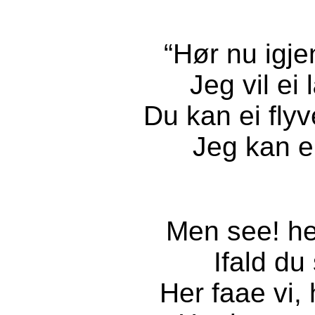
“Hør nu igje
Jeg vil ei
Du kan ei flyv
Jeg kan ei
Men see! her
Ifald du
Her faae vi, 