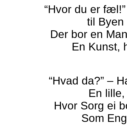
“Hvor du er fæl!
til Bye
Der bor en Man
En Kunst, h
“Hvad da?” – H
En lille
Hvor Sorg ei b
Som Engl