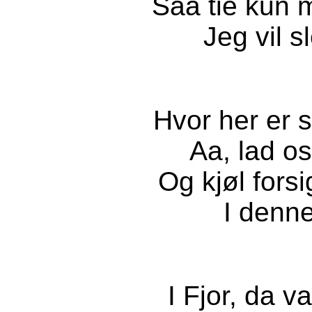
Saa tie kun 
Jeg vil sl
Hvor her er s
Aa, lad os 
Og kjøl forsi
I denne
I Fjor, da va