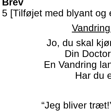
Brev
5 [Tilføjet med blyant o
Vandring
Jo, du skal kj
Din Doctor 
En Vandring l
Har du e
“Jeg bliver træt