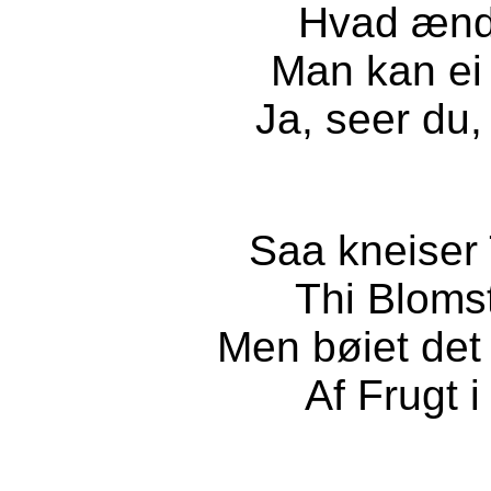
Hvad ændr
Man kan ei 
Ja, seer du,
Saa kneiser T
Thi Blomst
Men bøiet det
Af Frugt i