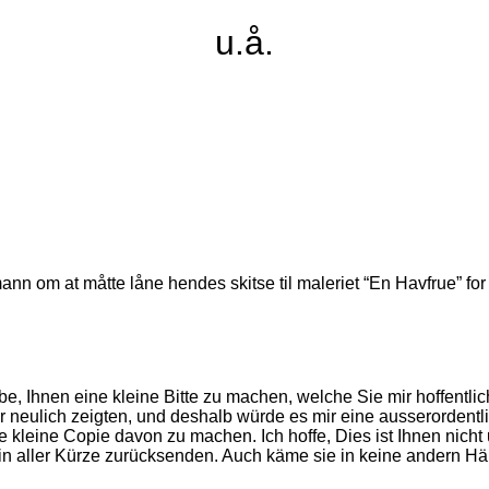
u.å.
 om at måtte låne hendes skitse til maleriet “En Havfrue” for 
e, Ihnen eine kleine Bitte zu machen, welche Sie mir hoffentlic
r neulich zeigten, und deshalb würde es mir eine ausserordent
ne kleine Copie davon zu machen. Ich hoffe, Dies ist Ihnen ni
 in aller Kürze zurücksenden. Auch käme sie in keine andern Hä