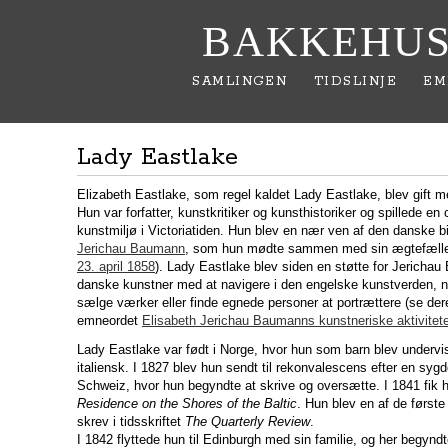
BAKKEHUS
SAMLINGEN
TIDSLINJE
EM
Lady Eastlake
Elizabeth Eastlake, som regel kaldet Lady Eastlake, blev gift 
Hun var forfatter, kunstkritiker og kunsthistoriker og spillede en 
kunstmiljø i Victoriatiden. Hun blev en nær ven af den danske b
Jerichau Baumann
, som hun mødte sammen med sin ægtefælle i
23. april 1858
). Lady Eastlake blev siden en støtte for Jericha
danske kunstner med at navigere i den engelske kunstverden, nå
sælge værker eller finde egnede personer at portrættere (se der
emneordet
Elisabeth Jerichau Baumanns kunstneriske aktivitete
Lady Eastlake var født i Norge, hvor hun som barn blev undervis
italiensk. I 1827 blev hun sendt til rekonvalescens efter en sy
Schweiz, hvor hun begyndte at skrive og oversætte. I 1841 fik
Residence on the Shores of the Baltic
. Hun blev en af de først
skrev i tidsskriftet
The Quarterly Review
.
I 1842 flyttede hun til Edinburgh med sin familie, og her begyn