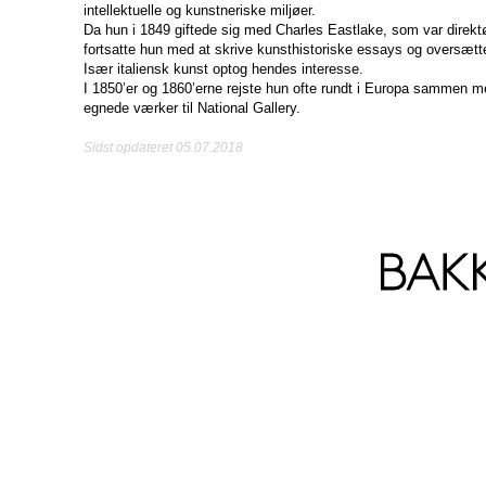
intellektuelle og kunstneriske miljøer.
Da hun i 1849 giftede sig med Charles Eastlake, som var direktør
fortsatte hun med at skrive kunsthistoriske essays og oversætte f
Især italiensk kunst optog hendes interesse.
I 1850’er og 1860’erne rejste hun ofte rundt i Europa sammen me
egnede værker til National Gallery.
Sidst opdateret 05.07.2018