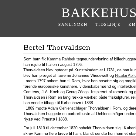
BAKKEHUS
SAMLINGEN
TIDSLINJE
EM
Bertel Thorvaldsen
Som barn fik
Kamma Rahbek
tegneundervisning af billedhugger
han rejste til Italien i august 1796.
Thorvaldsen blev optaget på Kunstakademiet i 1781, da han kun
blev han præget af lærerne Johannes Wiedewelt og
Nicolai Abi
I marts 1797 ankom han til Rom, hvor han bosatte sig og omgik
førende europæiske kunstnere, videnskabsmænd og intellektuell
Carstens, J.A. Koch og Georg Zöega. Inspireret af romersk og 
Thorvaldsen i Rom en lang række værker, både friskulpturer, reli
han vendte tilbage til København i 1838.
I 1809 mødte
Adam Oehlenschläger
Thorvaldsen i Rom, og dere
Thorvaldsen huggede en portrætbuste af Oehlenschläger under 
Nysø ved Præstø i 1838.
Fra juli 1819 til december 1820 opholdt Thorvaldsen sig i Køben
skrev Kamma flere breve til ham, blandt sendte hun ham et ek