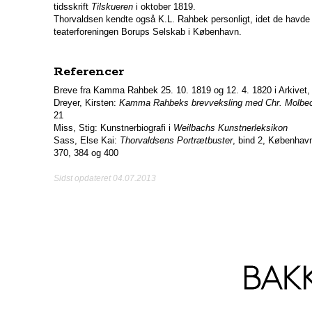
tidsskrift
Tilskueren
i oktober 1819.
Thorvaldsen kendte også K.L. Rahbek personligt, idet de havde
teaterforeningen Borups Selskab i København.
Referencer
Breve fra Kamma Rahbek 25. 10. 1819 og 12. 4. 1820 i Arkive
Dreyer, Kirsten:
Kamma Rahbeks brevveksling med Chr. Molbe
21
Miss, Stig: Kunstnerbiografi i
Weilbachs Kunstnerleksikon
Sass, Else Kai:
Thorvaldsens Portrætbuster
, bind 2, København
370, 384 og 400
Sidst opdateret 04.07.2013