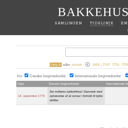
BAKKEHUS
SAMLINGEN
TIDSLINJE
EM
eller
:
1684
…
1749
1756
175
Vælg år
periode
Vis
Danske begivenheder
Internationale begivenheder
:
Dato
Danske begivenheder
Internationale 
Der indføres trykkefrihed i Danmark med
14. september 1770
ophævelse af al censur i forhold til trykte
skrifter.