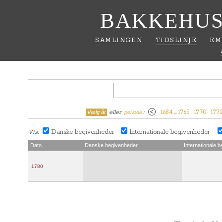
BAKKEHUS
SAMLINGEN
TIDSLINJE
EM
eller
:
1684
…
1765
1770
177
Vælg år
periode
Vis
Danske begivenheder
Internationale begivenheder
:
Dato
Danske begivenheder
Internationale 
1780