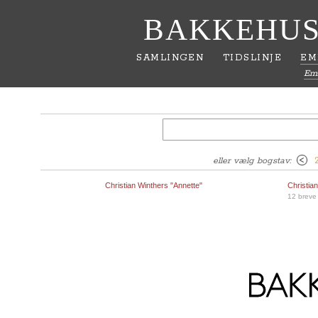
BAKKEHUS
SAMLINGEN
TIDSLINJE
EM
Em
eller vælg bogstav:
Christian Winthers "Annette"
Christia
12 breve