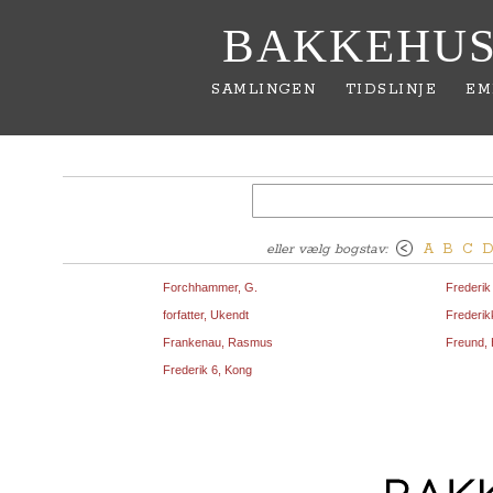
BAKKEHUS
SAMLINGEN
TIDSLINJE
EM
eller vælg bogstav:
A
B
C
Forchhammer, G.
Frederik
forfatter, Ukendt
Frederik
Frankenau, Rasmus
Freund, 
Frederik 6, Kong