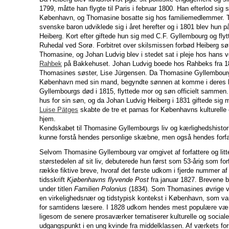
1799, måtte han flygte til Paris i februar 1800. Han efterlod sig 
København, og Thomasine bosatte sig hos familiemedlemmer. T
svenske baron udviklede sig i året herefter og i 1801 blev hun på
Heiberg. Kort efter giftede hun sig med C.F. Gyllembourg og fly
Ruhedal ved Sorø. Forbitret over skilsmissen forbød Heiberg
Thomasine, og Johan Ludvig blev i stedet sat i pleje hos hans 
Rahbek
på Bakkehuset. Johan Ludvig boede hos Rahbeks fra 180
Thomasines søster, Lise Jürgensen. Da Thomasine Gyllembourg i
København med sin mand, begyndte sønnen at komme i deres hj
Gyllembourgs død i 1815, flyttede mor og søn officielt sammen
hus for sin søn, og da Johan Ludvig Heiberg i 1831 giftede sig
Luise Pätges
skabte de tre et parnas for Københavns kulturelle o
hjem.
Kendskabet til Thomasine Gyllembourgs liv og kærlighedshistorie
kunne forstå hendes personlige skæbne, men også hendes forfa
Selvom Thomasine Gyllembourg var omgivet af forfattere og lit
størstedelen af sit liv, debuterede hun først som 53-årig som for
række fiktive breve, hvoraf det første udkom i fjerde nummer af
tidsskrift
Kjøbenhavns flyvende Post
fra januar 1827. Brevene b
under titlen
Familien Polonius
(1834). Som Thomasines øvrige væ
en virkelighedsnær og tidstypisk kontekst i København, som var 
for samtidens læsere. I 1828 udkom hendes mest populære væ
ligesom de senere prosaværker tematiserer kulturelle og soci
udgangspunkt i en ung kvinde fra middelklassen. Af værkets for