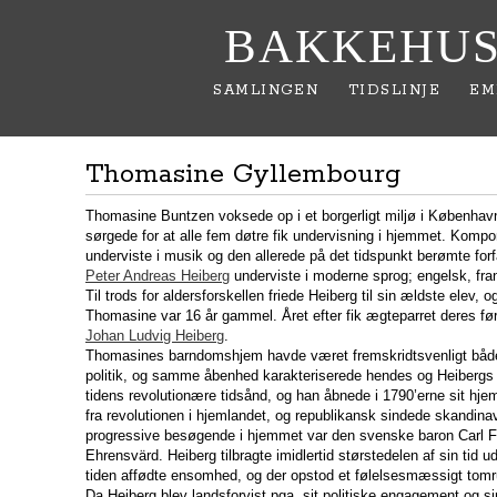
BAKKEHUS
SAMLINGEN
TIDSLINJE
EM
Thomasine Gyllembourg
Thomasine Buntzen voksede op i et borgerligt miljø i Københav
sørgede for at alle fem døtre fik undervisning i hjemmet. Komp
underviste i musik og den allerede på det tidspunkt berømte for
Peter Andreas Heiberg
underviste i moderne sprog; engelsk, fran
Til trods for aldersforskellen friede Heiberg til sin ældste elev, o
Thomasine var 16 år gammel. Året efter fik ægteparret deres fø
Johan Ludvig Heiberg
.
Thomasines barndomshjem havde været fremskridtsvenligt både
politik, og samme åbenhed karakteriserede hendes og Heibergs 
tidens revolutionære tidsånd, og han åbnede i 1790’erne sit hj
fra revolutionen i hjemlandet, og republikansk sindede skandin
progressive besøgende i hjemmet var den svenske baron Carl F
Ehrensvärd. Heiberg tilbragte imidlertid størstedelen af sin tid 
tiden affødte ensomhed, og der opstod et følelsesmæssigt to
Da Heiberg blev landsforvist pga. sit politiske engagement og si