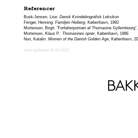
Referencer
Busk-Jensen, Lise:
Dansk Kvindebiografisk Leksikon
Fenger, Henning:
Familjen Heiberg
, København, 1992
Mortensen, Birgit: “Forfatterportræt af Thomasine Gyllembourg”,
Mortensen, Klaus P.:
Thomasines oprør
, København, 1986
Nun, Katalin:
Women of the Danish Golden Age
, København, 2
Sidst opdateret 30.09.2013