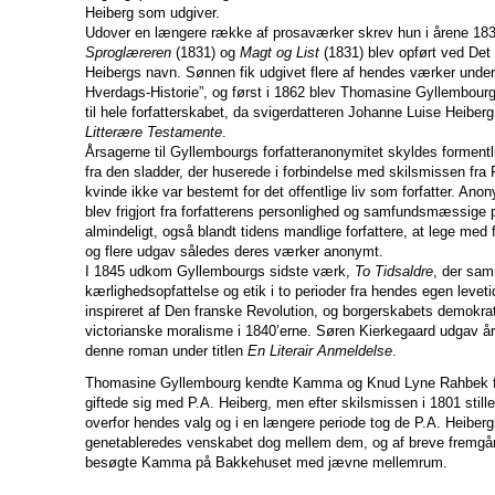
Heiberg som udgiver.
Udover en længere række af prosaværker skrev hun i årene 1830
Sproglæreren
(1831) og
Magt og List
(1831) blev opført ved Det 
Heibergs navn. Sønnen fik udgivet flere af hendes værker under
Hverdags-Historie”, og først i 1862 blev Thomasine Gyllembourg o
til hele forfatterskabet, da svigerdatteren Johanne Luise Heibe
Litterære Testamente
.
Årsagerne til Gyllembourgs forfatteranonymitet skyldes formentl
fra den sladder, der huserede i forbindelse med skilsmissen fra
kvinde ikke var bestemt for det offentlige liv som forfatter. An
blev frigjort fra forfatterens personlighed og samfundsmæssige 
almindeligt, også blandt tidens mandlige forfattere, at lege med fo
og flere udgav således deres værker anonymt.
I 1845 udkom Gyllembourgs sidste værk,
To Tidsaldre
, der sam
kærlighedsopfattelse og etik i to perioder fra hendes egen leveti
inspireret af Den franske Revolution, og borgerskabets demokra
victorianske moralisme i 1840’erne. Søren Kierkegaard udgav året
denne roman under titlen
En Literair Anmeldelse
.
Thomasine Gyllembourg kendte Kamma og Knud Lyne Rahbek f
giftede sig med P.A. Heiberg, men efter skilsmissen i 1801 stil
overfor hendes valg og i en længere periode tog de P.A. Heiberg
genetableredes venskabet dog mellem dem, og af breve fremgår
besøgte Kamma på Bakkehuset med jævne mellemrum.