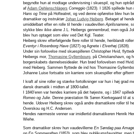
begyndte hun at modtage undervisning i skuespil, og hun optrådt
af
Adam Oehlenschlägers
Correggio
(1823). I 1826 spillede hun
Hans og Trine
på Hofteatret, og ved denne opførelse blev hun 
dramatiker og instruktør
Johan Ludvig Heiberg
. Betaget af hend
umiddelbart efter en rolle til hende i vaudevillen
Aprilsnarrene
, s
stykke blev ikke alene J.L. Heibergs gennembrud, men også J
blev hun optaget som elev ved Det Kgl. Teater.
Heiberg skrev efterfølgende flere roller til hende, heriblandt roll
Eventyr i Rosenborg Have
(1827) og Agnete i
Elverhøj
(1828).
Under sin forlovelse med skuespilleren Christopher Hvid, flytte
Heibergs mor,
Thomasine Gyllembourg
, på Christianshavn, og he
borgerskabets dannelsesidealer. Hun brød forlovelsen med Hvid,
med Heiberg. Sammen flyttede de ind hos Thomasine Gyllembo
Johanne Luise fortsatte sin karriere som skuespiller efter gifte
I kraft af sine roller og stærke fortolkninger var hun i høj grad m
dansk dramatik i midten af 1800-tallet.
I 1840’eren var hendes karriere på det højeste, og i 1847 spilled
Romeo og Julie
. Denne præstation fik Søren Kierkegaard til at 
hende. Udover Heiberg skrev også andre dramatikere roller til h
Overskou og H.C. Andersen.
Hendes nærmeste venner var imidlertid dramatikeren Henrik Her
Wiehe.
Som dramatiker skrev hun vaudevillerne
En Søndag paa Amage
og
En Sommeraften
(1853), som blev publikumsfavoritter, men hu