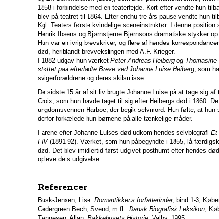
1858 i forbindelse med en teaterfejde. Kort efter vendte hun til
blev på teatret til 1864. Efter endnu tre års pause vendte hun 
Kgl. Teaters første kvindelige sceneinstruktør. I denne position 
Henrik Ibsens og Bjørnstjerne Bjørnsons dramatiske stykker op
Hun var en ivrig brevskriver, og flere af hendes korrespondanc
død, heriblandt brevvekslingen med A.F. Krieger.
I 1882 udgav hun værket
Peter Andreas Heiberg og Thomasine 
støttet paa efterladte Breve ved Johanne Luise Heiberg
, som ha
svigerforældrene og deres skilsmisse.
De sidste 15 år af sit liv brugte Johanne Luise på at tage sig af 
Croix, som hun havde taget til sig efter Heibergs død i 1860. De 
ungdomsvennen Harboe, der begik selvmord. Hun følte, at hun 
derfor forkælede hun børnene på alle tænkelige måder.
I årene efter Johanne Luises død udkom hendes selvbiografi
Et 
I-IV
(1891-92). Værket, som hun påbegyndte i 1855, lå færdigs
død. Det blev imidlertid først udgivet posthumt efter hendes dø
opleve dets udgivelse.
Referencer
Busk-Jensen, Lise:
Romantikkens forfatterinder
, bind 1-3, Køb
Cedergreen Bech, Svend, m.fl.:
Dansk Biografisk Leksikon
, Kø
Tønnesen, Allan:
Bakkehusets Historie
, Valby, 1995