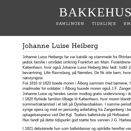
BAKKEHUS
SAMLINGEN
TIDSLINJE
EM
Johanne Luise Heiberg
Johanne Luise Heibergs far var katolik og stammede fra Rhinla
jødisk familie i området omkring Frankfurt am Main. Forældrene 
København, hvor også Johanne Luise Heiberg blev født. Indtil 
beværtning, Lille Ravnsborg, på Nørrebro. De fik otte børn, hvo
næstyngste.
Fra 1816 til 1820 boede moren i Ålborg sammen med børnene, 
madmoder for soldater. I Ålborg husede moren også J.F. Zange
Johanne Luise og hendes søster modtog gratis undervisning i d
I 1820 flyttede familien tilbage til København, hvor moren blandt
sommertraktørsted i et telt på Dyrehavsbakken. I samme period
synge opera og med en personlig anbefaling fra Zangenberg i ba
optagelsesprøve ved Det Kgl. Teaters balletskole på Hofteatret.
Hun fandt på dette tidspunkt god støtte hos vennen J.G. Harboe
I 1821 debuterede hun som balletdanser og optrådte herefter ved f