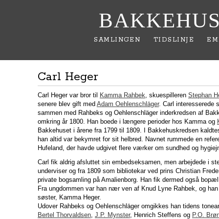
BAKKEHUS
SAMLINGEN
TIDSLINJE
EM
Carl Heger
Carl Heger var bror til
Kamma Rahbek
, skuespilleren
Stephan H
senere blev gift med
Adam Oehlenschläger
. Carl interesserede s
sammen med Rahbeks og Oehlenschläger inderkredsen af Bakk
omkring år 1800. Han boede i længere perioder hos Kamma og
Bakkehuset i årene fra 1799 til 1809. I Bakkehuskredsen kaldtes
han altid var bekymret for sit helbred. Navnet rummede en refer
Hufeland, der havde udgivet flere værker om sundhed og hygiej
Carl fik aldrig afsluttet sin embedseksamen, men arbejdede i st
underviser og fra 1809 som bibliotekar ved prins Christian Freder
private bogsamling på Amalienborg. Han fik dermed også bopæl 
Fra ungdommen var han nær ven af Knud Lyne Rahbek, og han i
søster, Kamma Heger.
Udover Rahbeks og Oehlenschläger omgikkes han tidens tonea
Bertel Thorvaldsen
,
J.P. Mynster
, Henrich Steffens og
P.O. Brø