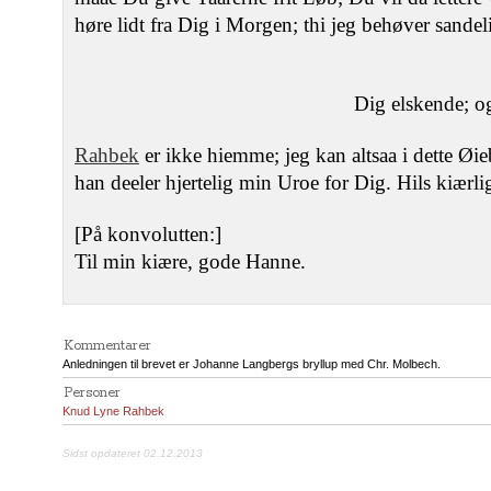
høre lidt fra Dig i Morgen; thi jeg behøver sandel
Dig elskende; o
Rahbek
er ikke hiemme; jeg kan altsaa i dette Øie
han deeler hjertelig min Uroe for Dig. Hils kiærli
[På konvolutten:]
Til min kiære, gode Hanne.
Kommentarer
Anledningen til brevet er Johanne Langbergs bryllup med Chr. Molbech.
Personer
Knud Lyne Rahbek
Sidst opdateret 02.12.2013