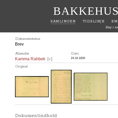
BAKKEHUS
SAMLINGEN
TIDSLINJE
EM
Søg i s
Dokumentstatus
Brev
Afsender
Dato
+
24.10.1820
Kamma Rahbek
[
]
Original
Dokumentindhold