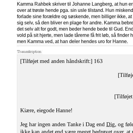
Kamma Rahbek skriver til Johanne Langberg, at hun er 
over at trøste hende pga. sin usle tilstand. Hun misken
forlade sine forældre og søskende, men billiger ikke, a
sig selv, så den bliver en plage for andre. Kamma bebr
det selv alt for godt, men beder hende bede til Gud. E
vold på sit hjerte, men lade tårerne få frit løb, så find
men Kamma ved, at han deler hendes uro for Hanne.
Transskription
[Tilføjet med anden håndskrift:] 163
[Tilfø
[Tilføje
Kiære, eiegode Hanne!
Jeg har ingen anden Tanke i Dag end
Dig
, og føl
ikke kan andet end være meget bedrøvet over, at m