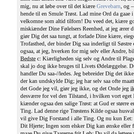
mig, nu at løbe over til det kiære
Grevebarn
, og –
hende til en Smule Trøst. Lad mine Ord da gaae i
velkomne som altid tilforn! Du veed det, kiære g
miskiænder Dine Følelsers Reenhed, at jeg ærer d
giør Dig det saa tungt, at forlade Dine kiære, eie
Trofasthed, der binder Dig saa inderligt til Søst
ogsaa, at jeg, hverken for mig selv eller Andre, bi
Bedste
c: Kiærligheden sig selv og Andre til Plag
skal jo dog ikke bruges til Livets Ødelæggelse. D
handler Du saa-//ledes. Jeg bebreider Dig det ikke
der kan undskylde Dig; jeg har selv saa ofte maat
det Gode jeg vil, giør jeg ikke, og det Onde jeg
i
desværre for vel den Tilstand, i hvilken vort ege
kiænder ogsaa den salige Trøst: at Gud er større e
Ting. Lad denne rige Trøstens Kilde ogsaa husva
vil give Dig Forstand i alle Ting. Og nu kun Eet:
Dit Hjerte; Ingen som elsker Dig kan ønske eller f
maae Du give Taarerne frit Løb; Du vil da letter