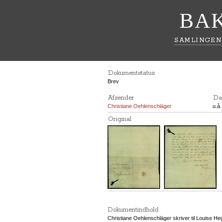
BA
SAMLINGEN
Dokumentstatus
Brev
Afsender
Da
Christiane Oehlenschläger
u.å
Original
Dokumentindhold
Christiane Oehlenschläger skriver til Louise He