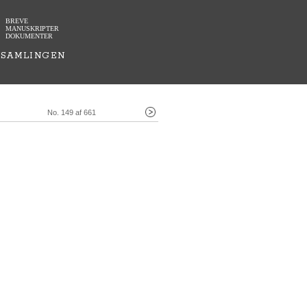
BREVE
MANUSKRIPTER
DOKUMENTER
SAMLINGEN
No. 149 af 661