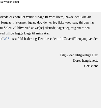
 af Walter Scott.
kede er endnu ei vendt tilbage til vort Hiem, havde den ikke alt
r forgaaet i Stormen igaar; dog
den
er jeg ikke vred paa, thi den har
nu Solen vil blive ved at væ[re] tilstæde, tager ieg mig snart den
ed tillige lægge Dage til mine Aar.
 af
W.S.
isaa fald beder ieg Dem læse den til [Ceveril?] engang vender
Tilgiv den utilgivelige Hast
Deres hengivneste
Christiane