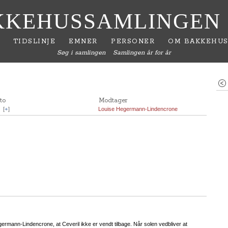
KKEHUSSAMLINGEN
TIDSLINJE
EMNER
PERSONER
OM BAKKEHUS
Søg i samlingen
Samlingen år for år
to
Modtager
.
[
+
]
Louise Hegermann-Lindencrone
germann-Lindencrone, at Ceveril ikke er vendt tilbage. Når solen vedbliver at