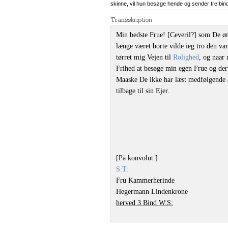
skinne, vil hun besøge hende og sender tre bind
Transskription
Min bedste Frue! [Ceveril?] som De øns
længe været borte vilde ieg tro den va
tørret mig Vejen til
Rolighed
, og naar 
Frihed at besøge min egen Frue og derv
Maaske De ikke har læst medfølgende
tilbage til sin Ejer.
[På konvolut:]
S:T:
Fru Kammerherinde
Hegermann Lindenkrone
herved 3 Bind W:S: