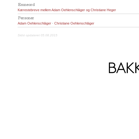
Emneord
Kærestebreve mellem Adam Oehlenschläger og Christiane Heger
Personer
Adam Oehlenschläger
·
Christiane Oehlenschläger
Sidst opdateret 05.08.2015