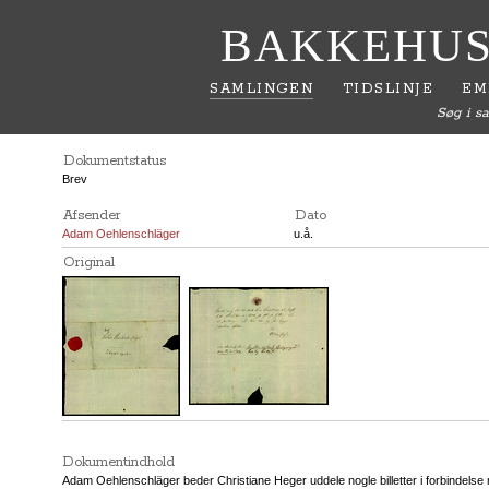
BAKKEHUS
SAMLINGEN
TIDSLINJE
EM
Søg i s
Dokumentstatus
Brev
Afsender
Dato
Adam Oehlenschläger
u.å.
Original
Dokumentindhold
Adam Oehlenschläger beder Christiane Heger uddele nogle billetter i forbindelse 