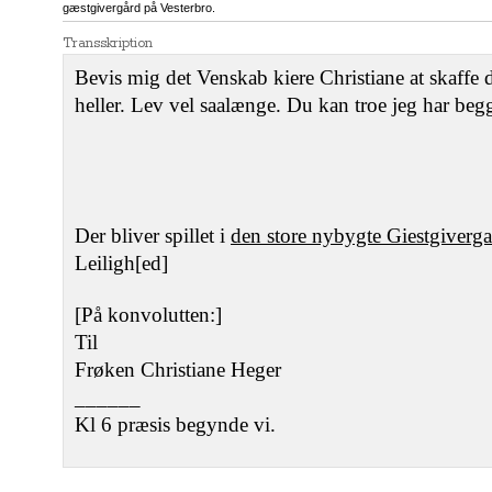
gæstgivergård på Vesterbro.
Transskription
Bevis mig det Venskab kiere Christiane at skaffe di
heller. Lev vel saalænge. Du kan troe jeg har be
Der bliver spillet i
den store nybygte Giestgiverga
Leiligh[ed]
[På konvolutten:]
Til
Frøken Christiane Heger
______
Kl 6 præsis begynde vi.