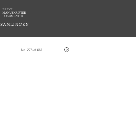
BREVE
MANUSKRIPTER
DOKUMENTER
SAMLINGEN
No. 273 af 661