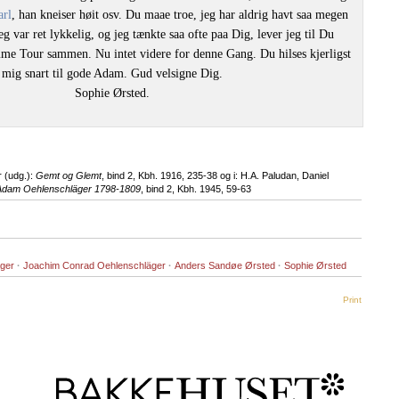
arl
, han kneiser høit osv. Du maae troe, jeg har aldrig havt saa megen
g var ret lykkelig, og jeg tænkte saa ofte paa Dig, lever jeg til Du
me Tour sammen. Nu intet videre for denne Gang. Du hilses kjerligst
v mig snart til gode Adam. Gud velsigne Dig.
Ørsted.
r (udg.):
Gemt og Glemt
, bind 2, Kbh. 1916, 235-38 og i: H.A. Paludan, Daniel
l Adam Oehlenschläger 1798-1809
, bind 2, Kbh. 1945, 59-63
äger
·
Joachim Conrad Oehlenschläger
·
Anders Sandøe Ørsted
·
Sophie Ørsted
Print