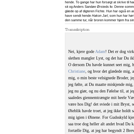
hende. To gange har hun forsøgt at skrive til 
sit og Anders Sandøe Ørsteds liv. Denne sommer
glæde op af digteren Fichte. Hun har også en a
have sendt hende
Hakon Jarl
, som hun har hør
den samme tur, når broren kommer hjem fra sin
Transskription
Nei, kjere gode
Adam
! Det er dog virk
slethen mangler Lyst, og det har Du ik
O dersom Du havde kunnet seet mig, hvor
Christiane
, og hvor det glædede mig, 
mig, o min beste velsignede Broder, j
jeg følte, at Du maatte miskjende mig,
jeg nu giør, og nu den Følelse til, at j
saaledes giennemtrængte mit heele Væs
være hos Dig! det sviede i mit Bryst, 
Øieblik havde troet, at jeg ikke holdt 
mig igien i Øinene. For Gudsskyld kj
saa troe dog heller alt andet hvad Du
fortælle Dig, at jeg har begyndt 2 Brev