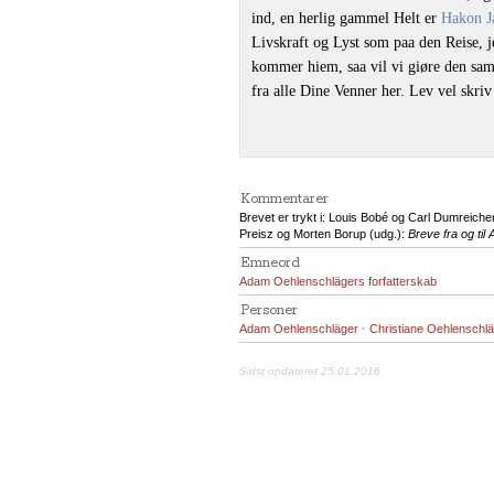
ind, en herlig gammel Helt er
Hakon J
Livskraft og Lyst som paa den Reise, je
kommer hiem, saa vil vi giøre den sam
fra alle Dine Venner her. Lev vel skri
Sophie 
Kommentarer
Brevet er trykt i: Louis Bobé og Carl Dumreiche
Preisz og Morten Borup (udg.):
Breve fra og ti
Emneord
Adam Oehlenschlägers forfatterskab
Personer
Adam Oehlenschläger
·
Christiane Oehlenschl
Sidst opdateret 25.01.2016