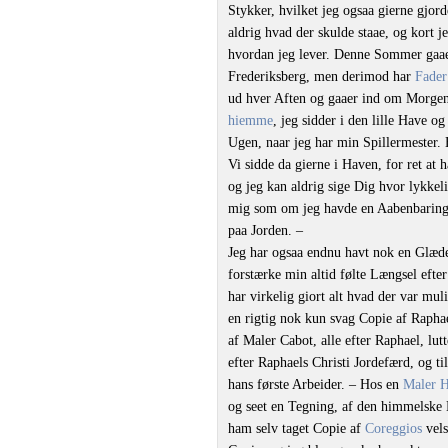
Stykker, hvilket jeg ogsaa gierne gjorde
aldrig hvad der skulde staae, og kort j
hvordan jeg lever. Denne Sommer gaaer
Frederiksberg, men derimod har
Fader
ud hver Aften og gaaer ind om Morgenen
hiemme
, jeg sidder i den lille Have 
Ugen, naar jeg har min Spillermester
Vi sidde da gierne i Haven, for ret at 
og jeg kan aldrig sige Dig hvor lykkeli
mig som om jeg havde en Aabenbaring; 
paa Jorden. –
Jeg har ogsaa endnu havt nok en Glæde.
forstærke min altid følte Længsel eft
har virkelig giort alt hvad der var mul
en rigtig nok kun svag Copie af Raphae
af Maler Cabot, alle efter Raphael, lu
efter Raphaels Christi Jordefærd, og ti
hans første Arbeider. – Hos en
Maler 
og seet en Tegning, af den himmelske 
ham selv taget Copie af
Coreggios
vels