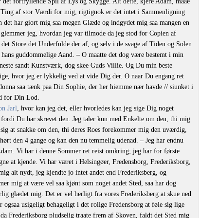
 det fortryllende Spil af Lys og Skygge. Alt dette, kjere Adam, maae
r Ting af stor Værdi for mig, rigtignok er det intet i Sammenligning
n det har giort mig saa megen Glæde og indgydet mig saa mangen en
 glemmer jeg, hvordan jeg var tilmode da jeg stod for Copien af
 det Store det Underfulde der af, og selv i de svage af Tiden og Solen
rt hans guddommelige Aand. – O maatte det dog være bestemt i min
 eneste sandt Kunstværk, dog skee Guds Villie. Og Du min beste
ige, hvor jeg er lykkelig ved at vide Dig der. O naar Du engang ret
onna saa tænk paa Din Sophie, der her hiemme nær havde // siunket i
d for Din Lod.
n Jarl
, hvor kan jeg det, eller hvorledes kan jeg sige Dig noget
 fordi Du har skrevet den. Jeg taler kun med Enkelte om den, thi mig
ae sig at snakke om den, thi deres Roes forekommer mig den uværdig,
nu hørt den 4 gange og kan den nu temmelig udenad. – Jeg har endnu
dam. Vi har i denne Sommer ret reist omkring; jeg har for første
gne at kjende. Vi har været i Helsingøer, Fredensborg, Frederiksborg,
ig alt nydt, jeg kjendte jo intet andet end Frederiksberg, og
mer mig at være vel saa kjønt som noget andet Sted, saa har dog
lig glædet mig. Det er vel herligt fra vores Frederiksberg at skue ned
 ogsaa usigeligt behageligt i det rolige Fredensborg at føle sig lige
da Frederiksborg pludselig traate frem af Skoven, faldt det Sted mig