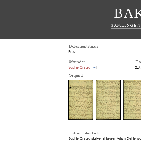
BA
SAMLINGEN
Dokumentstatus
Brev
Afsender
Da
Sophie Ørsted
[
+
]
2.8
Original
Dokumentindhold
Sophie Ørsted skriver til broren Adam Oehlensch