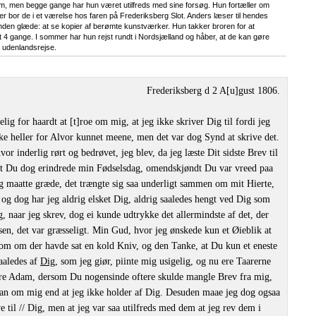
ham, men begge gange har hun været utilfreds med sine forsøg. Hun fortæller om
 bor de i et værelse hos faren på Frederiksberg Slot. Anders læser til hendes
nden glæde: at se kopier af berømte kunstværker. Hun takker broren for at
t 4 gange. I sommer har hun rejst rundt i Nordsjælland og håber, at de kan gøre
 udenlandsrejse.
Frederiksberg d 2 A[u]gust 1806.
elig for haardt at [t]roe om mig, at jeg ikke skriver Dig til fordi jeg
ke heller for Alvor kunnet meene, men det var dog Synd at skrive det.
 inderlig rørt og bedrøvet, jeg blev, da jeg læste Dit sidste Brev til
at Du dog erindrede min Fødselsdag, omendskjøndt Du var vreed paa
eg maatte græde, det trængte sig saa underligt sammen om mit Hierte,
 og dog har jeg aldrig elsket Dig, aldrig saaledes hengt ved Dig som
eg, naar jeg skrev, dog ei kunde udtrykke det allermindste af det, der
en, det var græsseligt. Min Gud, hvor jeg ønskede kun et Øieblik at
som om der havde sat en kold Kniv, og den Tanke, at Du kun et eneste
saaledes af
Dig
, som jeg giør, piinte mig usigelig, og nu ere Taarerne
ere Adam, dersom Du nogensinde oftere skulde mangle Brev fra mig,
 kan om mig end at jeg ikke holder af Dig. Desuden maae jeg dog ogsaa
e til // Dig, men at jeg var saa utilfreds med dem at jeg rev dem i