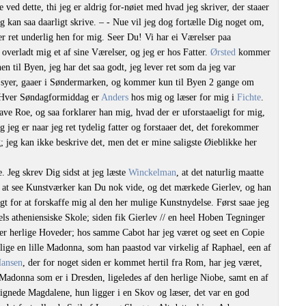
 ved dette, thi jeg er aldrig for-nøiet med hvad jeg skriver, der staaer
eg kan saa daarligt skrive. – - Nue vil jeg dog fortælle Dig noget om,
 ret underlig hen for mig. Seer Du! Vi har ei Værelser paa
overladt mig et af sine Værelser, og jeg er hos Fatter.
Ørsted
kommer
 til Byen, jeg har det saa godt, jeg lever ret som da jeg var
og syer, gaaer i Søndermarken, og kommer kun til Byen 2 gange om
. Hver Søndagformiddag er
Anders
hos mig og læser for mig i
Fichte
.
have Roe, og saa forklarer han mig, hvad der er uforstaaeligt for mig,
g jeg er naar jeg ret tydelig fatter og forstaaer det, det forekommer
jeg kan ikke beskrive det, men det er mine saligste Øieblikke her
 Jeg skrev Dig sidst at jeg læste
Winckelman
, at det naturlig maatte
er at see Kunstværker kan Du nok vide, og det mærkede Gierlev, og han
igt for at forskaffe mig al den her mulige Kunstnydelse. Først saae jeg
ls atheniensiske Skole; siden fik Gierlev // en heel Hoben Tegninger
tter herlige Hoveder; hos samme Cabot har jeg været og seet en Copie
llige en lille Madonna, som han paastod var virkelig af Raphael, een af
Hansen
, der for noget siden er kommet hertil fra Rom, har jeg været,
Madonna som er i Dresden, ligeledes af den herlige Niobe, samt en af
ignede Magdalene, hun ligger i en Skov og læser, det var en god