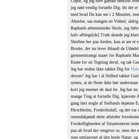
Copie, og jeg blev ganske henrykt over
jeg nød-vendig fortælle Dig; thi det e
med hvad Du kan see i 2 Minutter, me
Ahnelse, saa mangen en Vished, aldrig
Raphaels atheniensiske Skole, jeg følte
halv afblege[de] Træk skuede jeg kla
Skiebne her paa Jorden, kun at see et
Broder, der nu lever iblandt de Udødel
giennemtrængt staaer for Raphaels Mad
Knæe for en Tegning deraf, og tak Gu
Jeg har endnu ikke takket Dig for
Hako
derom? Jeg har i al Stilhed takket Gud
syntes, at de fleste ikke bør understa
kort jeg meener de skal tie. Jeg har 
mange Ting at fortælle Dig, kjæreste A
gang lært nogle af Siellands skjønne E
Hirschholm, Frederiksdall, og det var m
omendskjøndt dette alletider forrekom
Forskelligheeden af Situationerne inder
paa alt hvad der omgiver os, men det er
som omfauvnet af den heele Natur; og 