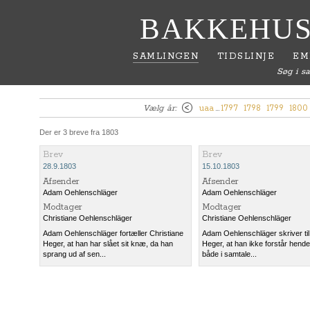
BAKKEHUS
SAMLINGEN
TIDSLINJE
EM
Søg i s
Vælg år:
uaa
…
1797
1798
1799
1800
Der er 3 breve fra 1803
Brev
Brev
28.9.1803
15.10.1803
Afsender
Afsender
Adam Oehlenschläger
Adam Oehlenschläger
Modtager
Modtager
Christiane Oehlenschläger
Christiane Oehlenschläger
Adam Oehlenschläger fortæller Christiane
Adam Oehlenschläger skriver til
Heger, at han har slået sit knæ, da han
Heger, at han ikke forstår hen
sprang ud af sen...
både i samtale...