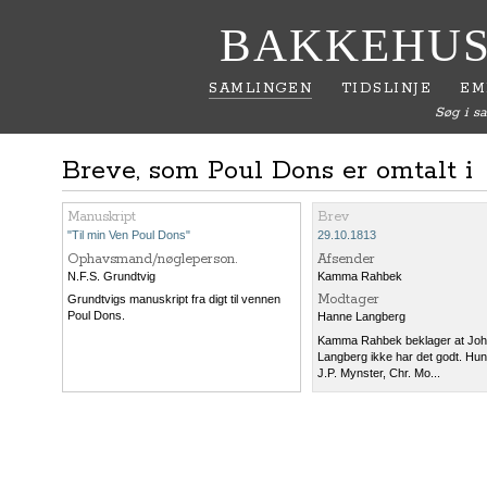
BAKKEHUS
SAMLINGEN
TIDSLINJE
EM
Søg i s
Breve, som Poul Dons er omtalt i
Manuskript
Brev
"Til min Ven Poul Dons"
29.10.1813
Ophavsmand/nøgleperson.
Afsender
N.F.S. Grundtvig
Kamma Rahbek
Modtager
Grundtvigs manuskript fra digt til vennen
Poul Dons.
Hanne Langberg
Kamma Rahbek beklager at Jo
Langberg ikke har det godt. Hun 
J.P. Mynster, Chr. Mo...