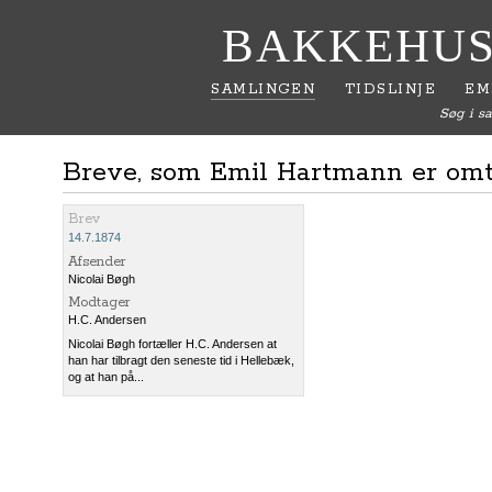
BAKKEHUS
SAMLINGEN
TIDSLINJE
EM
Søg i s
Breve, som Emil Hartmann er omta
Brev
14.7.1874
Afsender
Nicolai Bøgh
Modtager
H.C. Andersen
Nicolai Bøgh fortæller H.C. Andersen at
han har tilbragt den seneste tid i Hellebæk,
og at han på...