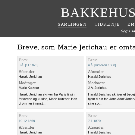
BAKKEHUS
SAMLINGEN
TIDSLINJE
EM
Søg i s
Breve, som Marie Jerichau er omta
Brev
Brev
u.å. [11.1873]
u.å. [vinteren 1868]
Afsender
Afsender
Harald Jerichau
Harald Jerichau
Modtager
Modtager
Marie Kutzner
J.A. Jerichau
Harald Jerichau skriver fra Paris til sin
Harald Jerichau skriver et begej
forlovede og kusine, Marie Kutzner. Han
hjem til sin far, Jens Adolf Jerich
drømmer intenst...
sine sø...
Brev
Brev
19.12.1869
7.1.1870
Afsender
Afsender
Harald Jerichau
Harald Jerichau