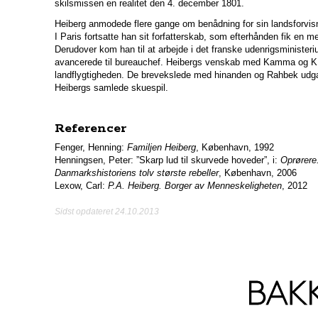
skilsmissen en realitet den 4. december 1801.
Heiberg anmodede flere gange om benådning for sin landsforvis
I Paris fortsatte han sit forfatterskab, som efterhånden fik en mer
Derudover kom han til at arbejde i det franske udenrigsministeriu
avancerede til bureauchef. Heibergs venskab med Kamma og K.L
landflygtigheden. De brevekslede med hinanden og Rahbek udgav
Heibergs samlede skuespil.
Referencer
Fenger, Henning:
Familjen Heiberg
, København, 1992
Henningsen, Peter: ”Skarp lud til skurvede hoveder”, i:
Oprørere
Danmarkshistoriens tolv største rebeller
, København, 2006
Lexow, Carl:
P.A. Heiberg. Borger av Menneskeligheten
, 2012
Sidst opdateret 24.10.2013