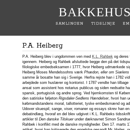
BAKKEHUS
SAMLINGEN
TIDSLINJE
EM
P.A. Heiberg
P.A. Heiberg blev i ungdommen ven med
K.L. Rahbek
og deres 
igennem. Heiberg og Rahbek afsluttede begge den på det tidspun
filologiske embedseksamen i 1777, hvor Heiberg udmærkede sig
Heiberg Moses Mendelssohns værk
Phædon, eller om Siælens
samme år bosatte han sig i Sverige. Herfra rejste han i 1782 vid
arbejdede som huslærer og kontorist. I 1787 vendte han tilbage t
ansat som assistent hos notarius publicus og siden nedsatte han
spansk, portugisisk og andre sprog. Ved hjemkomsten til Købe
den satiriske føljeton
Rigsdaler-Sedlens Hændelser
, hvori han u
købmandstandens moral, tallotteriet, tyske embedsmænd og ad
Udover skuespil, sange, viser, romaner og essays skrev han en 
debatindlæg, hvoraf en del blev udgivet i K.L. Rahbeks tidsskrift
artikler til
Den danske Tilskuer
under dæknavnet Simon Sandrue,
Rahbek i konflikt med de danske myndigheder. Den 17. marts 17
artikel, hvori han kritiserede den engelske gesandt Mr. Hailes, o