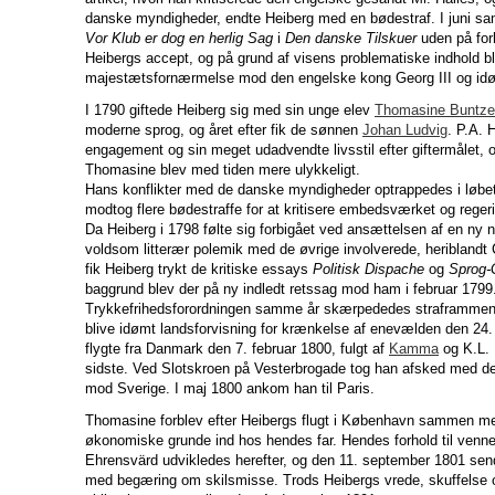
danske myndigheder, endte Heiberg med en bødestraf. I juni s
Vor Klub er dog en herlig Sag
i
Den danske Tilskuer
uden på for
Heibergs accept, og på grund af visens problematiske indhold bl
majestætsfornærmelse mod den engelske kong Georg III og idø
I 1790 giftede Heiberg sig med sin unge elev
Thomasine Buntz
moderne sprog, og året efter fik de sønnen
Johan Ludvig
. P.A. H
engagement og sin meget udadvendte livsstil efter giftermålet
Thomasine blev med tiden mere ulykkeligt.
Hans konflikter med de danske myndigheder optrappedes i løbet
modtog flere bødestraffe for at kritisere embedsværket og reger
Da Heiberg i 1798 følte sig forbigået ved ansættelsen af en ny n
voldsom litterær polemik med de øvrige involverede, heriblandt
fik Heiberg trykt de kritiske essays
Politisk Dispache
og
Sprog-
baggrund blev der på ny indledt retssag mod ham i februar 179
Trykkefrihedsforordningen samme år skærpededes straframmen
blive idømt landsforvisning for krænkelse af enevælden den 2
flygte fra Danmark den 7. februar 1800, fulgt af
Kamma
og K.L. 
sidste. Ved Slotskroen på Vesterbrogade tog han afsked med de 
mod Sverige. I maj 1800 ankom han til Paris.
Thomasine forblev efter Heibergs flugt i København sammen me
økonomiske grunde ind hos hendes far. Hendes forhold til venn
Ehrensvärd udvikledes herefter, og den 11. september 1801 sendt
med begæring om skilsmisse. Trods Heibergs vrede, skuffelse 