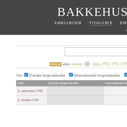
BAKKEHUS
SAMLINGEN
TIDSLINJE
EM
eller
:
1684
…
1772
1773
177
Vælg år
periode
Vis
Danske begivenheder
Internationale begivenheder
:
Dato
Danske begivenheder
Internationale 
8. september 1783
8. oktober 1783