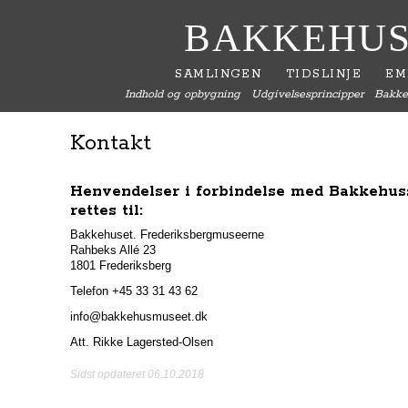
BAKKEHUS
SAMLINGEN
TIDSLINJE
EM
Indhold og opbygning
Udgivelsesprincipper
Bakke
Kontakt
Henvendelser i forbindelse med Bakkehu
rettes til:
Bakkehuset. Frederiksbergmuseerne
Rahbeks Allé 23
1801 Frederiksberg
Telefon +45 33 31 43 62
info@bakkehusmuseet.dk
Att. Rikke Lagersted-Olsen
Sidst opdateret 06.10.2018