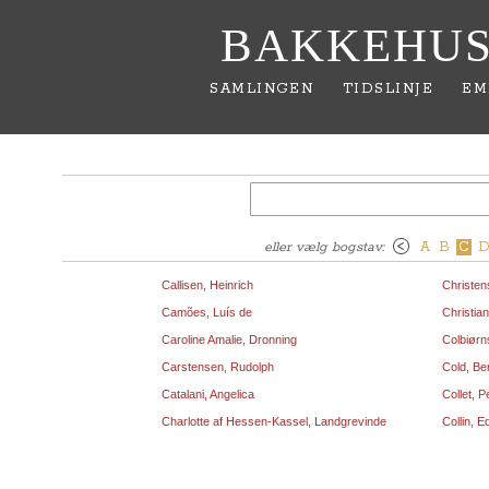
BAKKEHUS
SAMLINGEN
TIDSLINJE
EM
eller vælg bogstav:
A
B
C
Callisen, Heinrich
Christen
Camões, Luís de
Christian
Caroline Amalie, Dronning
Colbiørn
Carstensen, Rudolph
Cold, Be
Catalani, Angelica
Collet, P
Charlotte af Hessen-Kassel, Landgrevinde
Collin, 