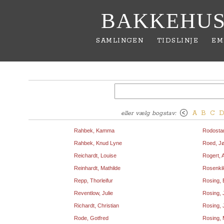
BAKKEHUS
SAMLINGEN
TIDSLINJE
EM
eller vælg bogstav:
A
B
C
Rahbek, Kamma
Rodosta
Rahbek, Knud Lyne
Roed, J
Reichardt, Louise
Rogert, 
Reinhardt, Mathilde
Rosenkil
Repp, Thorleifur
Rosing, 
Reventlow, Julie
Rosing, 
Richardt, Christian
Rosing,
Rode, Gotfred
Rosing, 