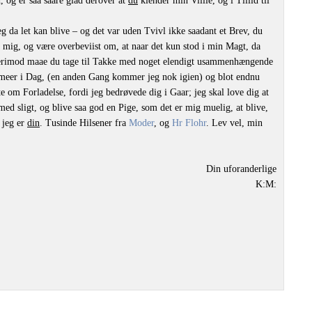
, og er saa saare glad derover at
du
kiender min Villie, og i Tillid til
g da let kan blive – og det var uden Tvivl ikke saadant et Brev, du
 mig, og være overbeviist om, at naar det kun stod i min Magt, da
 derimod maae du tage til Takke med noget elendigt usammenhængende
 meer i Dag, (en anden Gang kommer jeg nok igien) og blot endnu
e om Forladelse, fordi jeg bedrøvede dig i Gaar; jeg skal love dig at
med sligt, og blive saa god en Pige, som det er mig muelig, at blive,
 jeg er
din
. Tusinde Hilsener fra
Moder
, og
Hr Flohr
. Lev vel, min
Din uforanderlige
K:M: