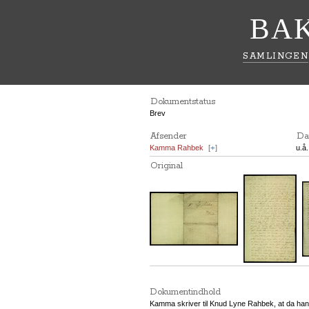
BA
SAMLINGEN
Dokumentstatus
Brev
Afsender
Da
Kamma Rahbek
[
+
]
u.å
Original
Dokumentindhold
Kamma skriver til Knud Lyne Rahbek, at da han s