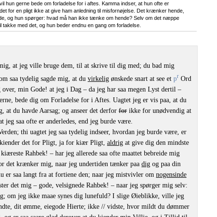
vil hun gerne bede om forladelse for i aftes. Kamma indser, at hun ofte er
t for en pligt ikke at give ham anledning til misfornøjelse. Det krænker hende,
hende, og hun spørger: hvad må han ikke tænke om hende? Selv om det næppe
il takke med det, og hun beder endnu en gang om forladelse.
ig, at jeg ville bruge dem, til at skrive til dig med; du bad mig
r
m saa tydelig sagde mig, at du
virkelig
ønskede snart at see et
p
Ord
 over, min Gode! at jeg i Dag – da jeg har saa megen Lyst dertil –
ierne, bede dig om Forladelse for i Aftes. Uagtet jeg er vis paa, at du
og, at du havde Aarsag; og anseer det derfor
for
ikke for unødvendig at
at jeg saa ofte er anderledes, end jeg burde være.
erden; thi uagtet jeg saa tydelig indseer, hvordan jeg burde være, er
kiender det for Pligt, ja for kiær Pligt,
aldrig
at give dig den mindste
 kiæreste Rahbek! – har jeg allerede saa ofte maattet bebreide mig
hvor det krænker mig, naar jeg undertiden tænker paa
dig
og paa din
er saa langt fra at fortiene den; naar jeg mistvivler om
nogensinde
er det mig – gode, velsignede Rahbek! – naar jeg spørger mig selv:
 om jeg ikke maae synes dig lunefuld? I slige Øieblikke, ville jeg
ændte, dit ømme, eiegode Hierte; ikke // vidste, hvor mildt du dømmer