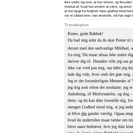
ikke undre sig over, at hun skriver, og desuden 
modsat af, hvad hun ønsker at være, og anser de
at hun langt fra fortjener hans godhed imod 
var et sådant brev, han ønskede, må han tage t
Transskription
Kiære, gode Rahbek!
Du bad mig sidst da du skar Penne til m
derom med den sædvanlige Mildhed, so
fra mig; Du maae altsaa ikke undre dig
skriver dig til. Desuden ville jeg saa g
ikke var vred paa mig, saa følte jeg d
lade dig vide, hvor ondt det giør mig, 
Jeg er det forunderligste Menneske af V
jeg dog som oftest det modsatte; jeg er
Anledning, til Misfornøielse, og dog –
dette; og du kan ikke forestille dig, 
mengen Godhed imod mig, at jeg endnu 
at blive
dig
ganske værdig. Ogsaa ængst
hvad du undertiden maae tænke om mig;
blive saare bedrøvet, hvis jeg ikke ki