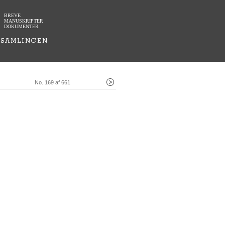
BREVE
MANUSKRIPTER
DOKUMENTER
SAMLINGEN
No. 169 af 661