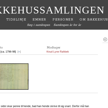
KKEHUSSAMLINGEN
TIDSLINJE
EMNER
PERSONER
OM BAKKEHUS
Søg i samlingen
Samlingen år for år
to
Modtager
. [ca. 1796-98]
[
+
]
Knud Lyne Rahbek
idst skar penne til hende, bad han hende skrive til sig snart. Derfor må han