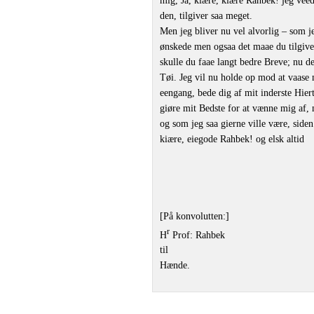
mig, Ja, kiære, kiære Rahbek! jeg veed
den, tilgiver saa meget.
Men jeg bliver nu vel alvorlig – som je
ønskede men ogsaa det maae du tilgive
skulle du faae langt bedre Breve; nu
Tøi. Jeg vil nu holde op mod at vaase
eengang, bede dig af mit inderste Hiert
giøre mit Bedste for at vænne mig af, 
og som jeg saa gierne ville være, siden
kiære, eiegode Rahbek! og elsk altid
[På konvolutten:]
r
H
Prof: Rahbek
til
Hænde.