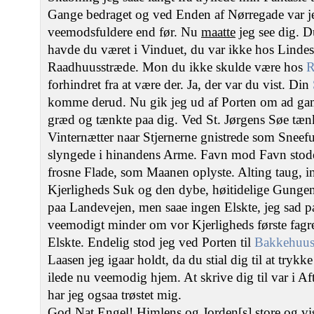
Gange bedraget og ved Enden af Nørregade var 
veemodsfuldere end før. Nu
maatte
jeg see dig. D
havde du været i Vinduet, du var ikke hos Lindes
Raadhuusstræde. Mon du ikke skulde være hos
R
forhindret fra at være der. Ja, der var du vist. Din
komme derud. Nu gik jeg ud af Porten om ad g
græd og tænkte paa dig. Ved St. Jørgens Søe tæn
Vinternætter naar Stjernerne gnistrede som Sneefu
slyngede i hinandens Arme. Favn mod Favn stode 
frosne Flade, som Maanen oplyste. Alting taug, 
Kjerligheds Suk og den dybe, høitidelige Gungen 
paa Landevejen, men saae ingen Elskte, jeg sad 
veemodigt minder om vor Kjerligheds første fagr
Elskte. Endelig stod jeg ved Porten til
Bakkehuus
Laasen jeg igaar holdt, da du stial dig til at try
ilede nu veemodig hjem. At skrive dig til var i Af
har jeg ogsaa trøstet mig.
God Nat Engel! Himlens og Jorden[s] store og vis