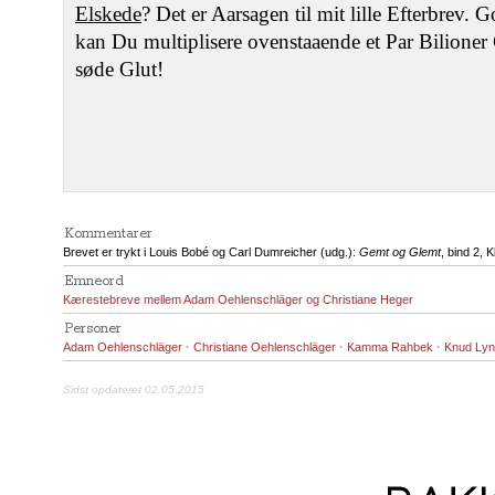
Elskede
? Det er Aarsagen til mit lille Efterbrev
kan Du multiplisere ovenstaaende et Par Bilioner
søde Glut!
Kommentarer
Brevet er trykt i Louis Bobé og Carl Dumreicher (udg.):
Gemt og Glemt
, bind 2, 
Emneord
Kærestebreve mellem Adam Oehlenschläger og Christiane Heger
Personer
Adam Oehlenschläger
·
Christiane Oehlenschläger
·
Kamma Rahbek
·
Knud Ly
Sidst opdateret 02.05.2015