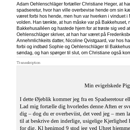
Adam Oehlenschläger fortæller Christiane Heger, at ha
spadseretur, hvor han ville overbevise hende om sin k
været forbi hos hende, men hun var hverken i vinduet i N
volden. Han tænkte, at hun måske var på Bakkehuset,
Bakkehusalléen og hastede hjem for at trøste sig ved at 
Oehlenschläger skriver, at han har været på Frederiksber
Annehmlichkeits datter, Nicoline Qvistgaard, var hos
forbi og indbød Sophie og Oehlenschläger til Bakkeh
søndag, og han spørger til slut, om Christiane også ko
Transskription
Min evigelskede Pig
I dette Øjeblik kommer jeg fra en Spadseretour ell
Lad mig fortælle dig hvorledes denne Aften er sv
dig – dog du er overbeviist, det veed jeg – men la
til at beskrive den inderlige, usigelige Kjerligh
for dig. Kl henimod 9 stod jeg ved Uhret hjemme