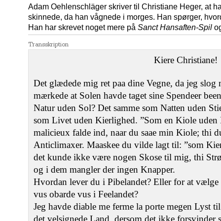
Adam Oehlenschläger skriver til Christiane Heger, at h
skinnede, da han vågnede i morges. Han spørger, hvord
Han har skrevet noget mere på
Sanct Hansaften-Spil
og
Transskription
Kiere Christiane!
Det glædede mig ret paa dine Vegne, da jeg slog
mærkede at Solen havde taget sine Spendeer been
Natur uden Sol? Det samme som Natten uden Sti
som Livet uden Kierlighed. ”Som en Kiole uden 
malicieux falde ind, naar du saae min Kiole; thi d
Anticlimaxer. Maaskee du vilde lagt til: ”som Ki
det kunde ikke være nogen Skose til mig, thi Str
og i dem mangler der ingen Knapper.
Hvordan lever du i Pibelandet? Eller for at vælg
vus obarde vus i Feelandet?
Jeg havde diable me ferme la porte megen Lyst ti
det velsignede Land, dersom det ikke forsvinder s