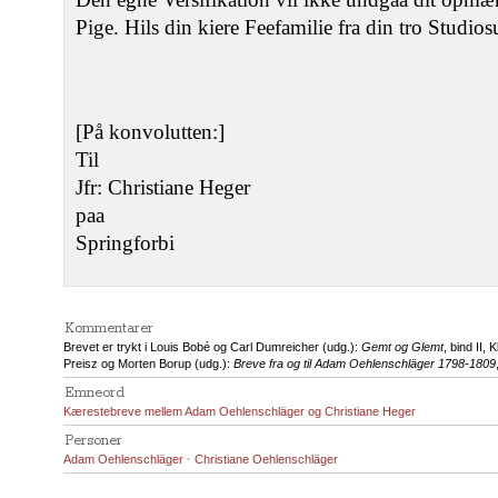
Pige. Hils din kiere Feefamilie fra din tro Studiosu
[På konvolutten:]
Til
Jfr: Christiane Heger
paa
Springforbi
Kommentarer
Brevet er trykt i Louis Bobé og Carl Dumreicher (udg.):
Gemt og Glemt
, bind II,
Preisz og Morten Borup (udg.):
Breve fra og til Adam Oehlenschläger 1798-1809
Emneord
Kærestebreve mellem Adam Oehlenschläger og Christiane Heger
Personer
Adam Oehlenschläger
·
Christiane Oehlenschläger