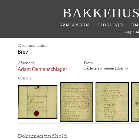
BAKKEHUS
SAMLINGEN
TIDSLINJE
EM
Søg i s
Dokumentstatus
Brev
Afsender
Dato
u.å. [eftersommeren 1802]
[
+
]
Adam Oehlenschläger
Original
Dokumentindhold