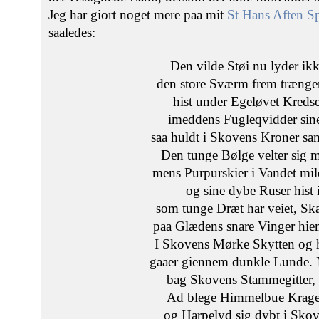
Jeg har giort noget mere paa mit
St Hans Aften Sp
saaledes:
Den vilde Støi nu lyder ik
den store Sværm frem trænger 
hist under Egeløvet Kredse
imeddens Fugleqvidder sine
saa huldt i Skovens Kroner s
Den tunge Bølge velter sig 
mens Purpurskier i Vandet mild
og sine dybe Ruser hist i
som tunge Dræt har veiet, Ska
paa Glædens snare Vinger hiem
I Skovens Mørke Skytten og
gaaer giennem dunkle Lunde. M
bag Skovens Stammegitter, i
Ad blege Himmelbue Krage
og Harpelyd sig dybt i Sko