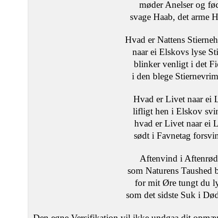
møder Anelser og fø
svage Haab, det arme Hi
Hvad er Nattens Stierne
naar ei Elskovs lyse St
blinker venligt i det F
i den blege Stiernevri
Hvad er Livet naar ei 
lifligt hen i Elskov svi
hvad er Livet naar ei L
sødt i Favnetag forsvi
Aftenvind i Aftenrø
som Naturens Taushed 
for mit Øre tungt du l
som det sidste Suk i Død
Den egne Versifikation vil ikke undgaa dit op