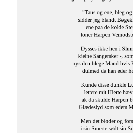
”Taus og ene, bleg og
sidder jeg blandt Bøgek
ene paa de kolde St
toner Harpen Vemodsto
Dysses ikke hen i Slu
kielne Sangersker -, som
nys den blege Mand hvis
dulmed da han eder hø
Kunde disse dunkle L
lettere mit Hierte hæv
ak da skulde Harpen 
Glædeslyd som eders 
Men det bløder og for
i sin Smerte sødt sin S