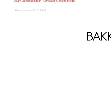
Adam Oehlenschläger
·
Christiane Oehlenschläger
Sidst opdateret 03.03.2016