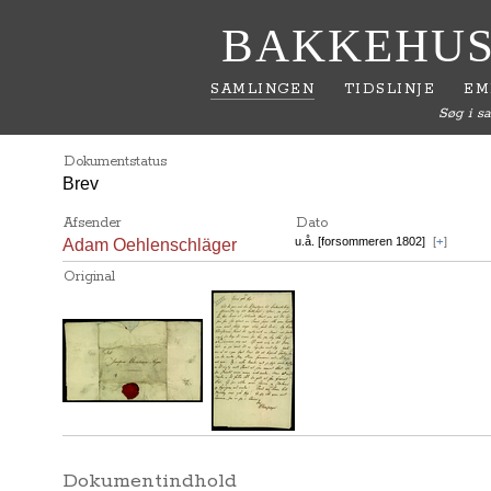
BAKKEHUS
SAMLINGEN
TIDSLINJE
EM
Søg i s
Dokumentstatus
Brev
Afsender
Dato
u.å. [forsommeren 1802]
[
+
]
Adam Oehlenschläger
Original
Dokumentindhold