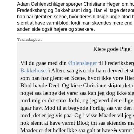
Adam Oehlenschläger spørger Christiane Heger, om hun
Frederiksberg og Bakkehuset i dag. Han vil tage det so
han har glemt en scene, hvor deres hidsige unge blod h
slemt at have varmt blod, fordi man skændes mere end
anden side også højere og stærkere.
Transskription
Kiere gode Pige!
Vil du gaae med din
Øhlenslæger
til Frederiksber
Bakkehuset
i Aften, saa giver du ham derved et st
som han har glemt en Scene, hvori ikke vore Hier
Blod havde Deel. Og kiere Christiane skiønt det 
noget saa længe det varer saa kan jeg dog ikke si
med mig er det strax forbi, og jeg veed det er lig
igaar havt Mod til at begynde Forliig saa var den
med, det er jeg vis paa. Og i visse Maader vil je
nok slemt at have varmt Blod; thi saa skiendes m
Maader er det heller ikke saa galt at have
h
varmt B