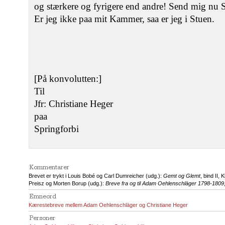
og stærkere og fyrigere end andre! Send mig nu 
Er jeg ikke paa mit Kammer, saa er jeg i Stuen.
[På konvolutten:]
Til
Jfr: Christiane Heger
paa
Springforbi
Kommentarer
Brevet er trykt i Louis Bobé og Carl Dumreicher (udg.):
Gemt og Glemt
, bind II,
Preisz og Morten Borup (udg.):
Breve fra og til Adam Oehlenschläger 1798-1809
Emneord
Kærestebreve mellem Adam Oehlenschläger og Christiane Heger
Personer