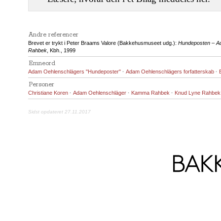
Andre referencer
Brevet er trykt i Peter Braams Valore (Bakkehusmuseet udg.):
Hundeposten – A
Rahbek
, Kbh., 1999
Emneord
Adam Oehlenschlägers "Hundeposter"
·
Adam Oehlenschlägers forfatterskab
·
Personer
Christiane Koren
·
Adam Oehlenschläger
·
Kamma Rahbek
·
Knud Lyne Rahbek
Sidst opdateret 27.11.2017