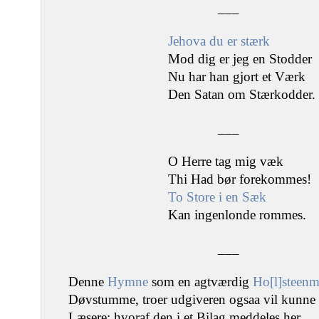
___
Jehova du er stærk
Mod dig er jeg en Stodder
Nu har han gjort et Værk
Den Satan om Stærkodder.
___
O Herre tag mig væk
Thi Had bør forekommes!
To Store i en Sæk
Kan ingenlonde rommes.
___
Denne
Hymne
som en agtværdig
Ho[l]steen
Døvstumme, troer udgiveren ogsaa vil kunne i
Læsere; hvoraf den i et Bilag meddeles her.