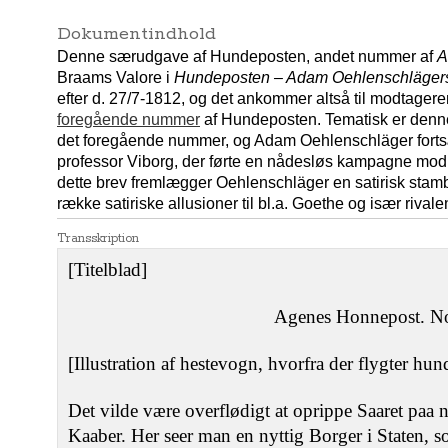
Dokumentindhold
Denne særudgave af Hundeposten, andet nummer af
A
Braams Valore i
Hundeposten – Adam Oehlenschlägers
efter d. 27/7-1812, og det ankommer altså til modtagere
foregående nummer
af Hundeposten. Tematisk er denne
det foregående nummer, og Adam Oehlenschläger fortsæ
professor Viborg, der førte en nådesløs kampagne mo
dette brev fremlægger Oehlenschläger en satirisk sta
række satiriske allusioner til bl.a. Goethe og især rival
Transskription
[Titelblad]
Agenes Honnepost. No
[Illustration af hestevogn, hvorfra der flygter hun
Det vilde være overflødigt at oprippe Saaret paa
Kaaber. Her seer man en nyttig Borger i Staten, som