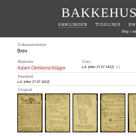
BAKKEHUS
SAMLINGEN
TIDSLINJE
EM
Søg i s
Dokumentstatus
Brev
Afsender
Dato
u.å. [efter 27.07.1812]
[
+
]
Adam Oehlenschläger
Værktitel
u.å. [efter 27.07.1812]
Original