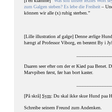
[I en klamme] “
Was soll unsrer letztes Wort s
zum Galgen steben? Es lebe die Freiheit
– Und
können wir alle (x) ruhig sterben.”
[Lille illustration af galge] Denne ærlige Hun
hængt af Professor Viborg, en berømt By i Jy
______________
Daaren seer efter om der er Kiød paa Benet. 
Marvpiben først, før han bort kaster.
______________
[På skrå]
Sym
: Du skal ikke skue Hund paa H
Schreibe seinem Freund zum Andenken.