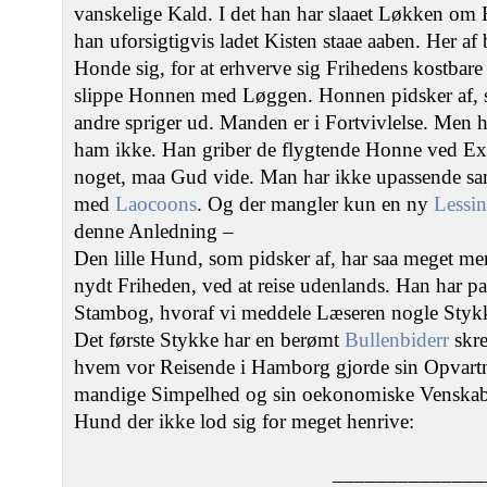
vanskelige Kald. I det han har slaaet Løkken om
han uforsigtigvis ladet Kisten staae aaben. Her af
Honde sig, for at erhverve sig Frihedens kostbar
slippe Honnen med Løggen. Honnen pidsker af, 
andre spriger ud. Manden er i Fortvivlelse. Men 
ham ikke. Han griber de flygtende Honne ved Ext
noget, maa Gud vide. Man har ikke upassende s
med
Laocoons
. Og der mangler kun en ny
Lessi
denne Anledning –
Den lille Hund, som pidsker af, har saa meget m
nydt Friheden, ved at reise udenlands. Han har p
Stambog, hvoraf vi meddele Læseren nogle Stykke
Det første Stykke har en berømt
Bullenbiderr
skre
hvem vor Reisende i Hamborg gjorde sin Opvartn
mandige Simpelhed og sin oekonomiske Venskabsyt
Hund der ikke lod sig for meget henrive:
______________