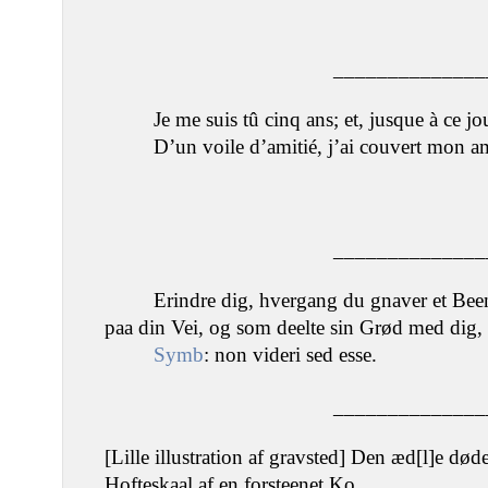
______________
Je me suis tû cinq ans; et, jusque à ce jo
D’un voile d’amitié, j’ai couvert mon a
______________
Erindre dig, hvergang du gnaver et Been,
paa din Vei, og som deelte sin Grød med dig,
Symb
: non videri sed esse.
______________
[Lille illustration af gravsted] Den æd[l]e død
Hofteskaal af en forsteenet Ko.